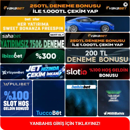
×
YANBAHIS GİRİŞ İÇİN TIKLAYINIZ!