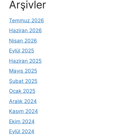
Arşivler
Temmuz 2026
Haziran 2026
Nisan 2026
Eylül 2025
Haziran 2025
Mayıs 2025
Şubat 2025
Ocak 2025
Aralık 2024
Kasım 2024
Ekim 2024
Eylül 2024