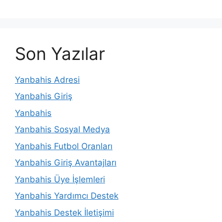
Son Yazılar
Yanbahis Adresi
Yanbahis Giriş
Yanbahis
Yanbahis Sosyal Medya
Yanbahis Futbol Oranları
Yanbahis Giriş Avantajları
Yanbahis Üye İşlemleri
Yanbahis Yardımcı Destek
Yanbahis Destek İletişimi