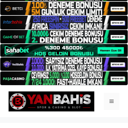
İçeriğe
atla
Menü