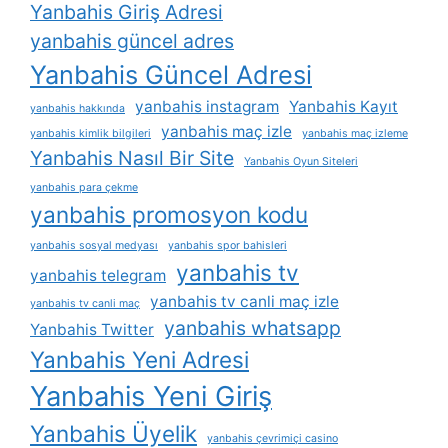
Yanbahis Giriş Adresi
yanbahis güncel adres
Yanbahis Güncel Adresi
yanbahis instagram
Yanbahis Kayıt
yanbahis hakkında
yanbahis maç izle
yanbahis kimlik bilgileri
yanbahis maç izleme
Yanbahis Nasıl Bir Site
Yanbahis Oyun Siteleri
yanbahis para çekme
yanbahis promosyon kodu
yanbahis sosyal medyası
yanbahis spor bahisleri
yanbahis tv
yanbahis telegram
yanbahis tv canli maç izle
yanbahis tv canli maç
yanbahis whatsapp
Yanbahis Twitter
Yanbahis Yeni Adresi
Yanbahis Yeni Giriş
Yanbahis Üyelik
yanbahis çevrimiçi casino