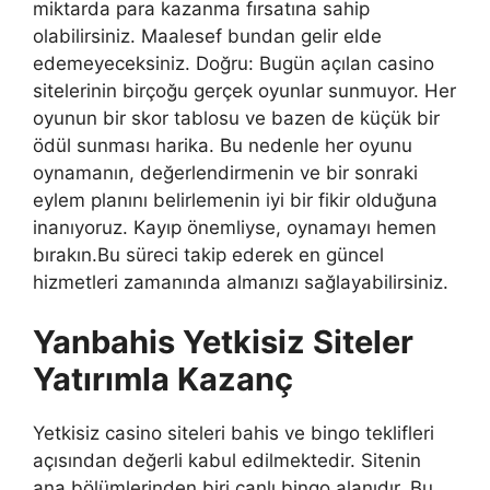
miktarda para kazanma fırsatına sahip
olabilirsiniz. Maalesef bundan gelir elde
edemeyeceksiniz. Doğru: Bugün açılan casino
sitelerinin birçoğu gerçek oyunlar sunmuyor. Her
oyunun bir skor tablosu ve bazen de küçük bir
ödül sunması harika. Bu nedenle her oyunu
oynamanın, değerlendirmenin ve bir sonraki
eylem planını belirlemenin iyi bir fikir olduğuna
inanıyoruz. Kayıp önemliyse, oynamayı hemen
bırakın.Bu süreci takip ederek en güncel
hizmetleri zamanında almanızı sağlayabilirsiniz.
Yanbahis Yetkisiz Siteler
Yatırımla Kazanç
Yetkisiz casino siteleri bahis ve bingo teklifleri
açısından değerli kabul edilmektedir. Sitenin
ana bölümlerinden biri canlı bingo alanıdır. Bu