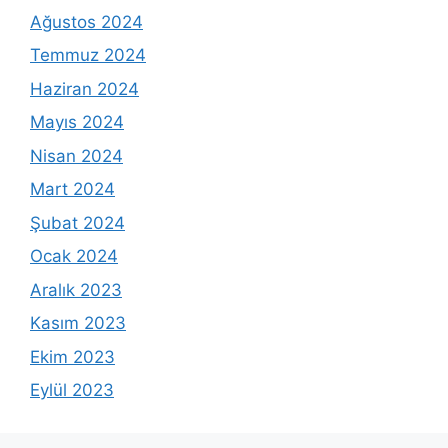
Ağustos 2024
Temmuz 2024
Haziran 2024
Mayıs 2024
Nisan 2024
Mart 2024
Şubat 2024
Ocak 2024
Aralık 2023
Kasım 2023
Ekim 2023
Eylül 2023