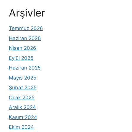
Arşivler
Temmuz 2026
Haziran 2026
Nisan 2026
Eylül 2025
Haziran 2025
Mayıs 2025
Şubat 2025
Ocak 2025
Aralık 2024
Kasım 2024
Ekim 2024