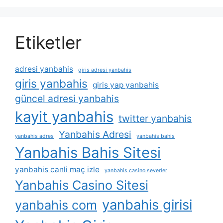
Etiketler
adresi yanbahis
giris adresi yanbahis
giris yanbahis
giris yap yanbahis
güncel adresi yanbahis
kayit yanbahis
twitter yanbahis
Yanbahis Adresi
yanbahis adres
yanbahis bahis
Yanbahis Bahis Sitesi
yanbahis canli maç izle
yanbahis casino severler
Yanbahis Casino Sitesi
yanbahis girisi
yanbahis com