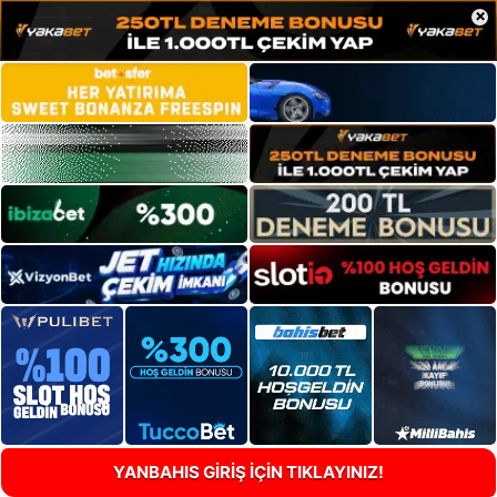
×
YANBAHIS GİRİŞ İÇİN TIKLAYINIZ!