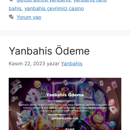
bahis
,
yanbahis çevrimiçi casino
Yorum yap
Yanbahis Ödeme
Kasım 22, 2023
yazar
Yanbahis