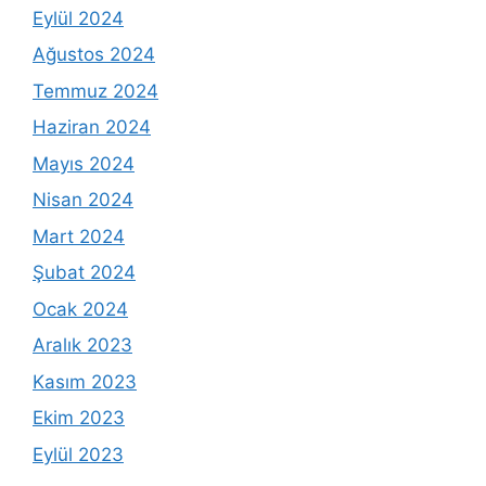
Eylül 2024
Ağustos 2024
Temmuz 2024
Haziran 2024
Mayıs 2024
Nisan 2024
Mart 2024
Şubat 2024
Ocak 2024
Aralık 2023
Kasım 2023
Ekim 2023
Eylül 2023