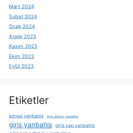
Mart 2024
Şubat 2024
Ocak 2024
Aralık 2023
Kasım 2023
Ekim 2023
Eylül 2023
Etiketler
adresi yanbahis
giris adresi yanbahis
giris yanbahis
giris yap yanbahis