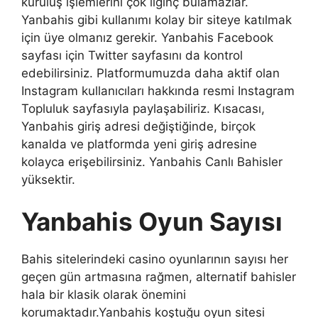
kuruluş işlemlerini çok ilginç bulamazlar.
Yanbahis gibi kullanımı kolay bir siteye katılmak
için üye olmanız gerekir. Yanbahis Facebook
sayfası için Twitter sayfasını da kontrol
edebilirsiniz. Platformumuzda daha aktif olan
Instagram kullanıcıları hakkında resmi Instagram
Topluluk sayfasıyla paylaşabiliriz. Kısacası,
Yanbahis giriş adresi değiştiğinde, birçok
kanalda ve platformda yeni giriş adresine
kolayca erişebilirsiniz. Yanbahis Canlı Bahisler
yüksektir.
Yanbahis Oyun Sayısı
Bahis sitelerindeki casino oyunlarının sayısı her
geçen gün artmasına rağmen, alternatif bahisler
hala bir klasik olarak önemini
korumaktadır.Yanbahis koştuğu oyun sitesi