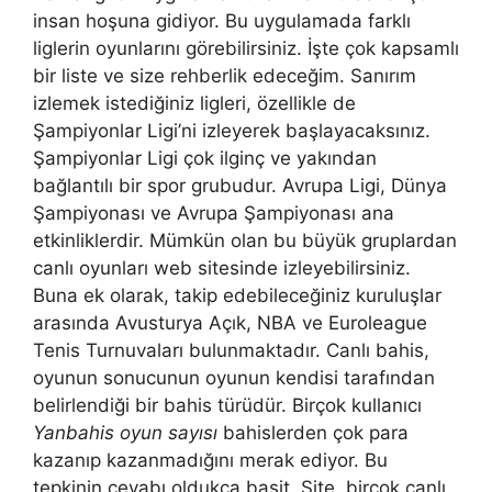
insan hoşuna gidiyor. Bu uygulamada farklı
liglerin oyunlarını görebilirsiniz. İşte çok kapsamlı
bir liste ve size rehberlik edeceğim. Sanırım
izlemek istediğiniz ligleri, özellikle de
Şampiyonlar Ligi’ni izleyerek başlayacaksınız.
Şampiyonlar Ligi çok ilginç ve yakından
bağlantılı bir spor grubudur. Avrupa Ligi, Dünya
Şampiyonası ve Avrupa Şampiyonası ana
etkinliklerdir. Mümkün olan bu büyük gruplardan
canlı oyunları web sitesinde izleyebilirsiniz.
Buna ek olarak, takip edebileceğiniz kuruluşlar
arasında Avusturya Açık, NBA ve Euroleague
Tenis Turnuvaları bulunmaktadır. Canlı bahis,
oyunun sonucunun oyunun kendisi tarafından
belirlendiği bir bahis türüdür. Birçok kullanıcı
Yanbahis oyun sayısı
bahislerden çok para
kazanıp kazanmadığını merak ediyor. Bu
tepkinin cevabı oldukça basit. Site, birçok canlı