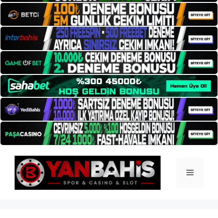
İçeriğe
atla
Menü