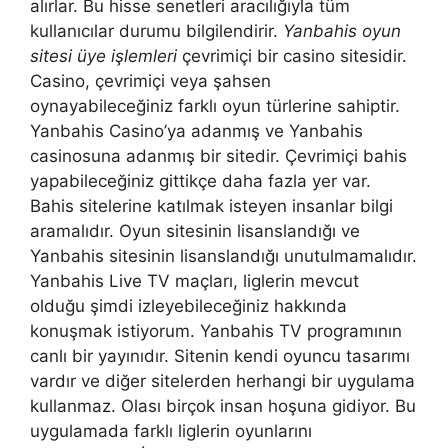
alırlar. Bu hisse senetleri aracılığıyla tüm
kullanıcılar durumu bilgilendirir.
Yanbahis oyun
sitesi üye işlemleri
çevrimiçi bir casino sitesidir.
Casino, çevrimiçi veya şahsen
oynayabileceğiniz farklı oyun türlerine sahiptir.
Yanbahis Casino’ya adanmış ve Yanbahis
casinosuna adanmış bir sitedir. Çevrimiçi bahis
yapabileceğiniz gittikçe daha fazla yer var.
Bahis sitelerine katılmak isteyen insanlar bilgi
aramalıdır. Oyun sitesinin lisanslandığı ve
Yanbahis sitesinin lisanslandığı unutulmamalıdır.
Yanbahis Live TV maçları, liglerin mevcut
olduğu şimdi izleyebileceğiniz hakkında
konuşmak istiyorum. Yanbahis TV programının
canlı bir yayınıdır. Sitenin kendi oyuncu tasarımı
vardır ve diğer sitelerden herhangi bir uygulama
kullanmaz. Olası birçok insan hoşuna gidiyor. Bu
uygulamada farklı liglerin oyunlarını