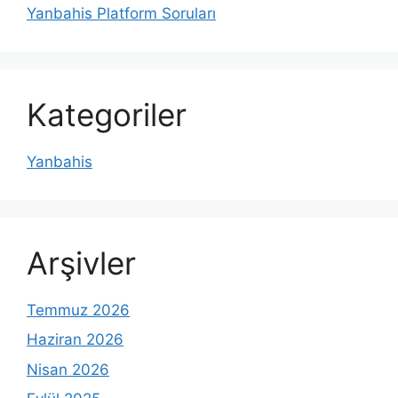
Yanbahis Platform Soruları
Kategoriler
Yanbahis
Arşivler
Temmuz 2026
Haziran 2026
Nisan 2026