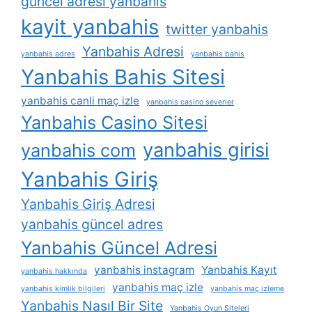
güncel adresi yanbahis
kayit yanbahis
twitter yanbahis
Yanbahis Adresi
yanbahis adres
yanbahis bahis
Yanbahis Bahis Sitesi
yanbahis canli maç izle
yanbahis casino severler
Yanbahis Casino Sitesi
yanbahis girisi
yanbahis com
Yanbahis Giriş
Yanbahis Giriş Adresi
yanbahis güncel adres
Yanbahis Güncel Adresi
yanbahis instagram
Yanbahis Kayıt
yanbahis hakkında
yanbahis maç izle
yanbahis kimlik bilgileri
yanbahis maç izleme
Yanbahis Nasıl Bir Site
Yanbahis Oyun Siteleri