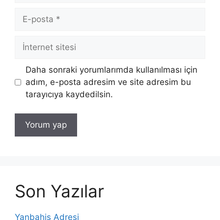
E-
posta
İnternet
sitesi
Daha sonraki yorumlarımda kullanılması için
adım, e-posta adresim ve site adresim bu
tarayıcıya kaydedilsin.
Son Yazılar
Yanbahis Adresi