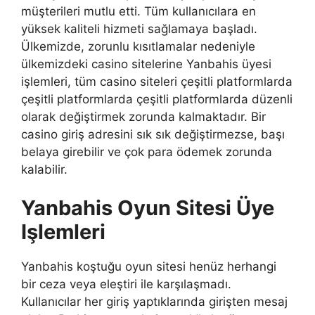
müşterileri mutlu etti. Tüm kullanıcılara en
yüksek kaliteli hizmeti sağlamaya başladı.
Ülkemizde, zorunlu kısıtlamalar nedeniyle
ülkemizdeki casino sitelerine Yanbahis üyesi
işlemleri, tüm casino siteleri çeşitli platformlarda
çeşitli platformlarda çeşitli platformlarda düzenli
olarak değiştirmek zorunda kalmaktadır. Bir
casino giriş adresini sık sık değiştirmezse, başı
belaya girebilir ve çok para ödemek zorunda
kalabilir.
Yanbahis Oyun Sitesi Üye
Işlemleri
Yanbahis koştuğu oyun sitesi henüz herhangi
bir ceza veya eleştiri ile karşılaşmadı.
Kullanıcılar her giriş yaptıklarında girişten mesaj