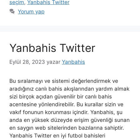
seçim
,
Yanbahis Twitter
Yorum yap
Yanbahis Twitter
Eylül 28, 2023
yazar
Yanbahis
Bu sıralamayı ve sistemi değerlendirmek ve
aradığınız canlı bahis akışlarından yardım almak
sizi birçok açıdan güvenilir bir canlı bahis
acentesine yönlendirebilir. Bu kurallar sizin ve
vakıf fonunun korunması içindir. Yanbahis, şu
anda en yüksek düzeyde erişim güvenliği sunan
en saygın web sitelerinden bazılarına sahiptir.
Yanbahis Twitter en iyi futbol bahisleri