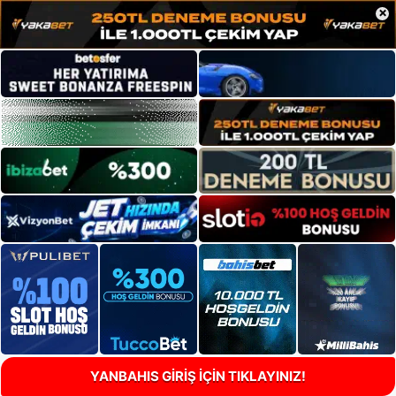
×
YANBAHIS GİRİŞ İÇİN TIKLAYINIZ!