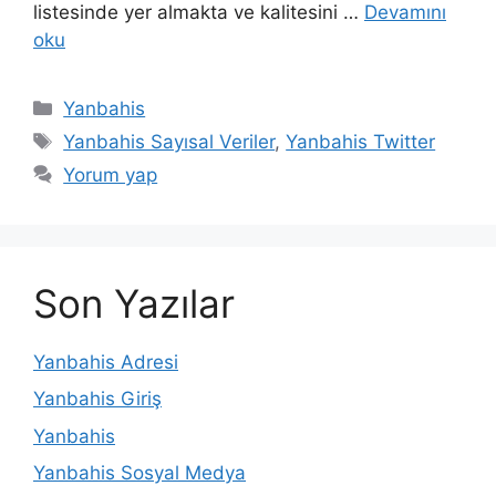
listesinde yer almakta ve kalitesini …
Devamını
oku
Kategoriler
Yanbahis
Etiketler
Yanbahis Sayısal Veriler
,
Yanbahis Twitter
Yorum yap
Son Yazılar
Yanbahis Adresi
Yanbahis Giriş
Yanbahis
Yanbahis Sosyal Medya