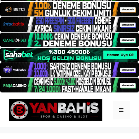
İçeriğe
atla
Menü