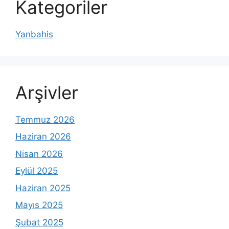
Kategoriler
Yanbahis
Arşivler
Temmuz 2026
Haziran 2026
Nisan 2026
Eylül 2025
Haziran 2025
Mayıs 2025
Şubat 2025