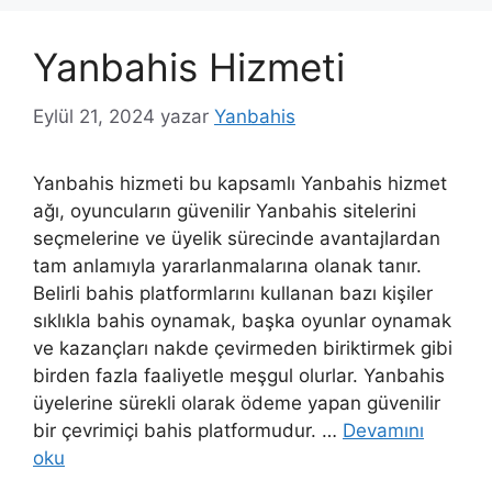
Yanbahis Hizmeti
Eylül 21, 2024
yazar
Yanbahis
Yanbahis hizmeti bu kapsamlı Yanbahis hizmet
ağı, oyuncuların güvenilir Yanbahis sitelerini
seçmelerine ve üyelik sürecinde avantajlardan
tam anlamıyla yararlanmalarına olanak tanır.
Belirli bahis platformlarını kullanan bazı kişiler
sıklıkla bahis oynamak, başka oyunlar oynamak
ve kazançları nakde çevirmeden biriktirmek gibi
birden fazla faaliyetle meşgul olurlar. Yanbahis
üyelerine sürekli olarak ödeme yapan güvenilir
bir çevrimiçi bahis platformudur. …
Devamını
oku