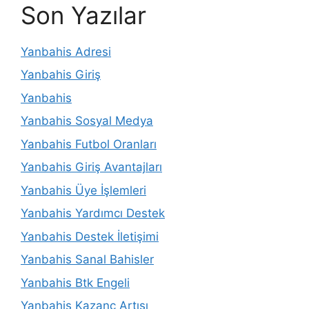
Son Yazılar
Yanbahis Adresi
Yanbahis Giriş
Yanbahis
Yanbahis Sosyal Medya
Yanbahis Futbol Oranları
Yanbahis Giriş Avantajları
Yanbahis Üye İşlemleri
Yanbahis Yardımcı Destek
Yanbahis Destek İletişimi
Yanbahis Sanal Bahisler
Yanbahis Btk Engeli
Yanbahis Kazanç Artışı