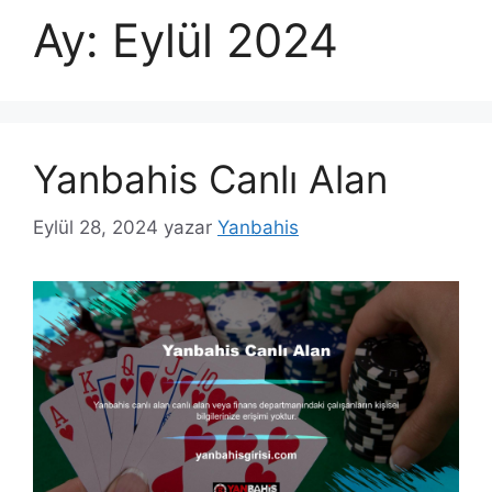
Ay:
Eylül 2024
Yanbahis Canlı Alan
Eylül 28, 2024
yazar
Yanbahis