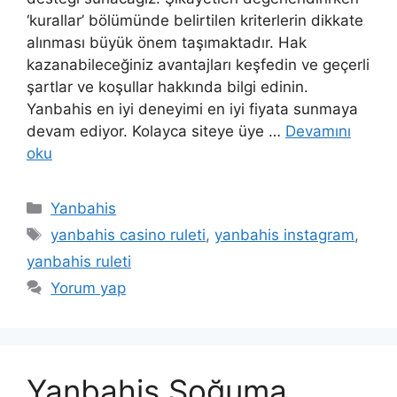
‘kurallar’ bölümünde belirtilen kriterlerin dikkate
alınması büyük önem taşımaktadır. Hak
kazanabileceğiniz avantajları keşfedin ve geçerli
şartlar ve koşullar hakkında bilgi edinin.
Yanbahis en iyi deneyimi en iyi fiyata sunmaya
devam ediyor. Kolayca siteye üye …
Devamını
oku
Kategoriler
Yanbahis
Etiketler
yanbahis casino ruleti
,
yanbahis instagram
,
yanbahis ruleti
Yorum yap
Yanbahis Soğuma