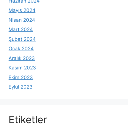
Haziran 2024
Mayıs 2024
Nisan 2024
Mart 2024
Şubat 2024
Ocak 2024
Aralık 2023
Kasım 2023
Ekim 2023
Eylül 2023
Etiketler