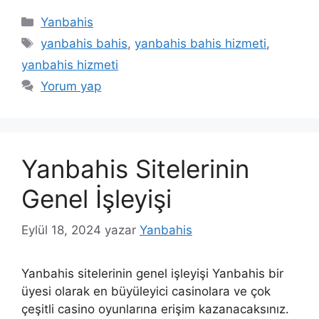
Kategoriler
Yanbahis
Etiketler
yanbahis bahis
,
yanbahis bahis hizmeti
,
yanbahis hizmeti
Yorum yap
Yanbahis Sitelerinin
Genel İşleyişi
Eylül 18, 2024
yazar
Yanbahis
Yanbahis sitelerinin genel işleyişi Yanbahis bir
üyesi olarak en büyüleyici casinolara ve çok
çeşitli casino oyunlarına erişim kazanacaksınız.