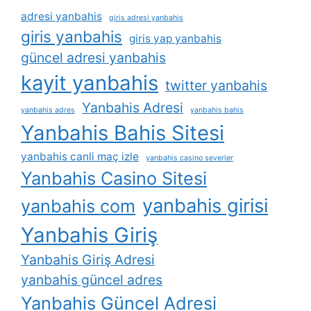
adresi yanbahis
giris adresi yanbahis
giris yanbahis
giris yap yanbahis
güncel adresi yanbahis
kayit yanbahis
twitter yanbahis
Yanbahis Adresi
yanbahis adres
yanbahis bahis
Yanbahis Bahis Sitesi
yanbahis canli maç izle
yanbahis casino severler
Yanbahis Casino Sitesi
yanbahis girisi
yanbahis com
Yanbahis Giriş
Yanbahis Giriş Adresi
yanbahis güncel adres
Yanbahis Güncel Adresi