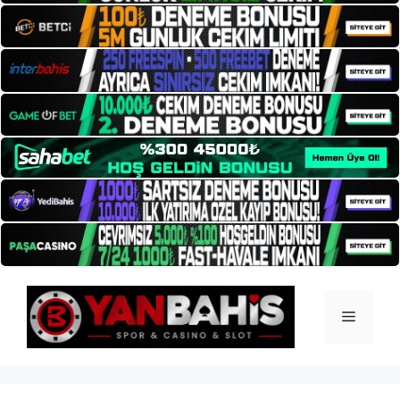
İçeriğe
atla
Menü