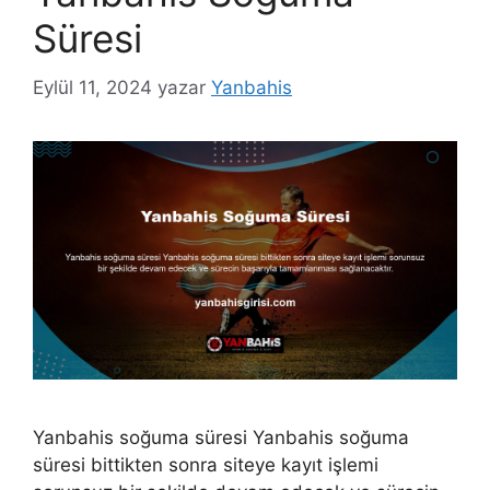
Süresi
Eylül 11, 2024
yazar
Yanbahis
Yanbahis soğuma süresi Yanbahis soğuma
süresi bittikten sonra siteye kayıt işlemi