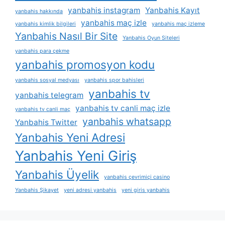
yanbahis instagram
Yanbahis Kayıt
yanbahis hakkında
yanbahis maç izle
yanbahis kimlik bilgileri
yanbahis maç izleme
Yanbahis Nasıl Bir Site
Yanbahis Oyun Siteleri
yanbahis para çekme
yanbahis promosyon kodu
yanbahis sosyal medyası
yanbahis spor bahisleri
yanbahis tv
yanbahis telegram
yanbahis tv canli maç izle
yanbahis tv canli maç
yanbahis whatsapp
Yanbahis Twitter
Yanbahis Yeni Adresi
Yanbahis Yeni Giriş
Yanbahis Üyelik
yanbahis çevrimiçi casino
Yanbahis Şikayet
yeni adresi yanbahis
yeni giris yanbahis