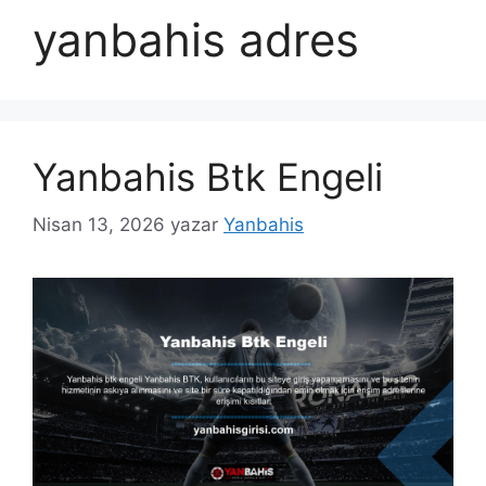
yanbahis adres
Yanbahis Btk Engeli
Nisan 13, 2026
yazar
Yanbahis