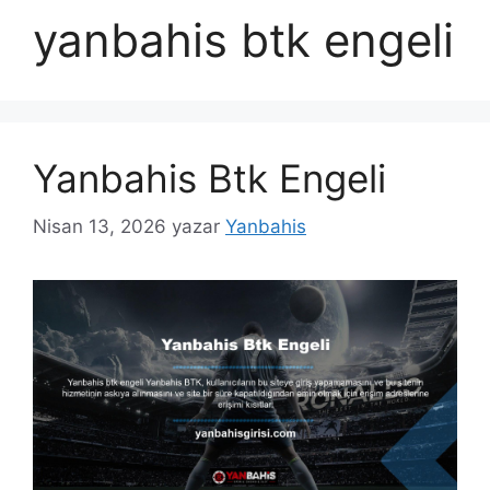
yanbahis btk engeli
Yanbahis Btk Engeli
Nisan 13, 2026
yazar
Yanbahis