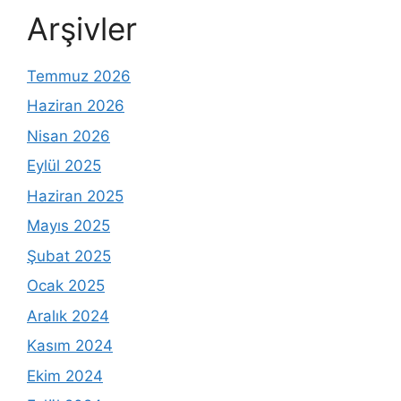
Arşivler
Temmuz 2026
Haziran 2026
Nisan 2026
Eylül 2025
Haziran 2025
Mayıs 2025
Şubat 2025
Ocak 2025
Aralık 2024
Kasım 2024
Ekim 2024