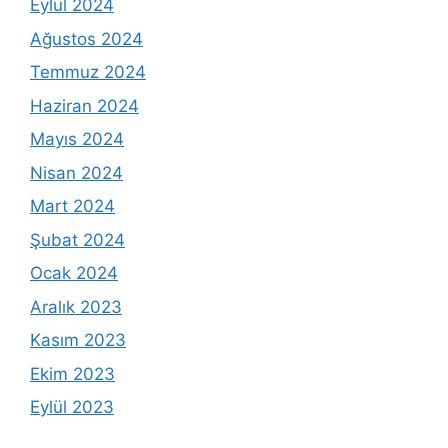
Eylül 2024
Ağustos 2024
Temmuz 2024
Haziran 2024
Mayıs 2024
Nisan 2024
Mart 2024
Şubat 2024
Ocak 2024
Aralık 2023
Kasım 2023
Ekim 2023
Eylül 2023