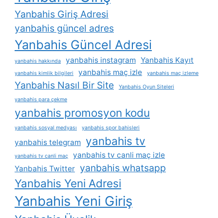
Yanbahis Giriş Adresi
yanbahis güncel adres
Yanbahis Güncel Adresi
yanbahis instagram
Yanbahis Kayıt
yanbahis hakkında
yanbahis maç izle
yanbahis kimlik bilgileri
yanbahis maç izleme
Yanbahis Nasıl Bir Site
Yanbahis Oyun Siteleri
yanbahis para çekme
yanbahis promosyon kodu
yanbahis sosyal medyası
yanbahis spor bahisleri
yanbahis tv
yanbahis telegram
yanbahis tv canli maç izle
yanbahis tv canli maç
yanbahis whatsapp
Yanbahis Twitter
Yanbahis Yeni Adresi
Yanbahis Yeni Giriş