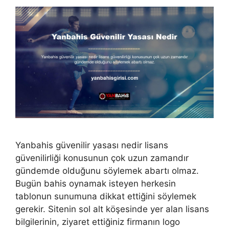
Yanbahis güvenilir yasası nedir lisans
güvenilirliği konusunun çok uzun zamandır
gündemde olduğunu söylemek abartı olmaz.
Bugün bahis oynamak isteyen herkesin
tablonun sunumuna dikkat ettiğini söylemek
gerekir. Sitenin sol alt köşesinde yer alan lisans
bilgilerinin, ziyaret ettiğiniz firmanın logo