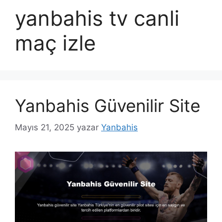
yanbahis tv canli
maç izle
Yanbahis Güvenilir Site
Mayıs 21, 2025
yazar
Yanbahis