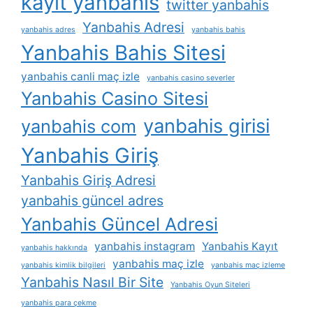
kayit yanbahis
twitter yanbahis
Yanbahis Adresi
yanbahis adres
yanbahis bahis
Yanbahis Bahis Sitesi
yanbahis canli maç izle
yanbahis casino severler
Yanbahis Casino Sitesi
yanbahis girisi
yanbahis com
Yanbahis Giriş
Yanbahis Giriş Adresi
yanbahis güncel adres
Yanbahis Güncel Adresi
yanbahis instagram
Yanbahis Kayıt
yanbahis hakkında
yanbahis maç izle
yanbahis kimlik bilgileri
yanbahis maç izleme
Yanbahis Nasıl Bir Site
Yanbahis Oyun Siteleri
yanbahis para çekme