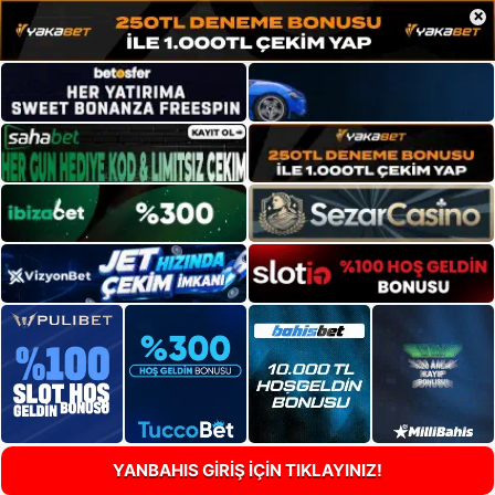
×
YANBAHIS GİRİŞ İÇİN TIKLAYINIZ!