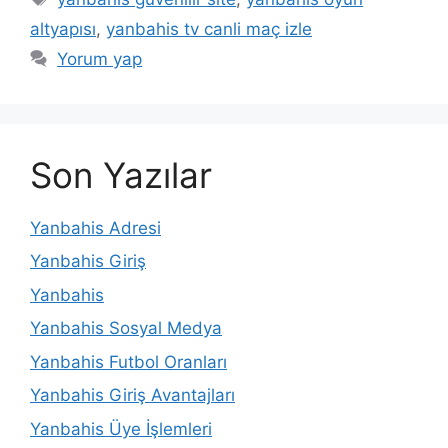
altyapısı
,
yanbahis tv canli maç izle
Yorum yap
Son Yazılar
Yanbahis Adresi
Yanbahis Giriş
Yanbahis
Yanbahis Sosyal Medya
Yanbahis Futbol Oranları
Yanbahis Giriş Avantajları
Yanbahis Üye İşlemleri