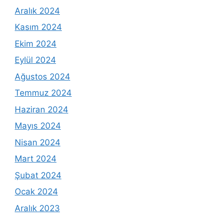
Aralık 2024
Kasım 2024
Ekim 2024
Eylül 2024
Ağustos 2024
Temmuz 2024
Haziran 2024
Mayıs 2024
Nisan 2024
Mart 2024
Şubat 2024
Ocak 2024
Aralık 2023