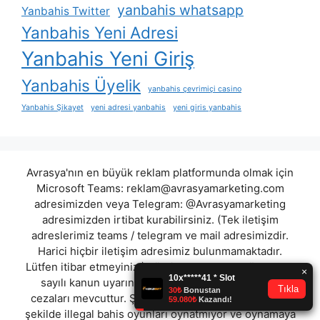
yanbahis whatsapp
Yanbahis Twitter
Yanbahis Yeni Adresi
Yanbahis Yeni Giriş
Yanbahis Üyelik
yanbahis çevrimiçi casino
Yanbahis Şikayet
yeni adresi yanbahis
yeni giris yanbahis
Avrasya'nın en büyük reklam platformunda olmak için
Microsoft Teams:
reklam@avrasyamarketing.com
adresimizden veya Telegram: @Avrasyamarketing
adresimizden irtibat kurabilirsiniz. (Tek iletişim
adreslerimiz teams / telegram ve mail adresimizdir.
Harici hiçbir iletişim adresimiz bulunmamaktadır.
Lütfen itibar etmeyiniz.) Türkiye yasalarına göre 7258
sayılı kanun uyarınca yasa dışı bahis oynamanın
cezaları mevcuttur. Şu an bulunduğunuz site hiç bir
şekilde illegal bahis oyunları oynatmıyor ve oynamaya