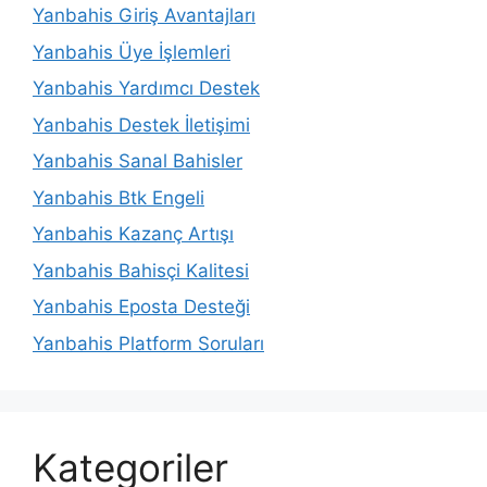
Yanbahis Giriş Avantajları
Yanbahis Üye İşlemleri
Yanbahis Yardımcı Destek
Yanbahis Destek İletişimi
Yanbahis Sanal Bahisler
Yanbahis Btk Engeli
Yanbahis Kazanç Artışı
Yanbahis Bahisçi Kalitesi
Yanbahis Eposta Desteği
Yanbahis Platform Soruları
Kategoriler