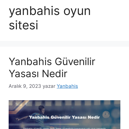
yanbahis oyun
sitesi
Yanbahis Güvenilir
Yasası Nedir
Aralık 9, 2023
yazar
Yanbahis