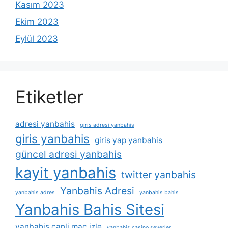
Kasım 2023
Ekim 2023
Eylül 2023
Etiketler
adresi yanbahis
giris adresi yanbahis
giris yanbahis
giris yap yanbahis
güncel adresi yanbahis
kayit yanbahis
twitter yanbahis
Yanbahis Adresi
yanbahis adres
yanbahis bahis
Yanbahis Bahis Sitesi
yanbahis canli maç izle
yanbahis casino severler