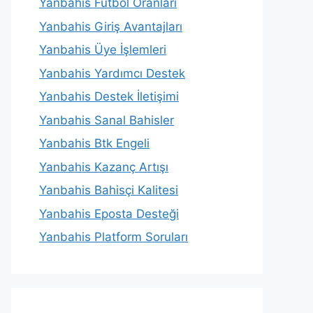
Yanbahis Futbol Oranları
Yanbahis Giriş Avantajları
Yanbahis Üye İşlemleri
Yanbahis Yardımcı Destek
Yanbahis Destek İletişimi
Yanbahis Sanal Bahisler
Yanbahis Btk Engeli
Yanbahis Kazanç Artışı
Yanbahis Bahisçi Kalitesi
Yanbahis Eposta Desteği
Yanbahis Platform Soruları