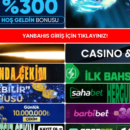
YANBAHIS GİRİŞ İÇİN TIKLAYINIZ!