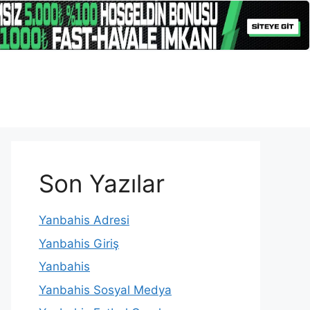
Son Yazılar
Yanbahis Adresi
Yanbahis Giriş
Yanbahis
Yanbahis Sosyal Medya