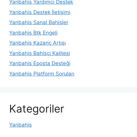
Yanbahis Yardımcı Destek
Yanbahis Destek İletişimi
Yanbahis Sanal Bahisler
Yanbahis Btk Engeli
Yanbahis Kazanç Artışı
Yanbahis Bahisçi Kalitesi
Yanbahis Eposta Desteği
Yanbahis Platform Soruları
Kategoriler
Yanbahis