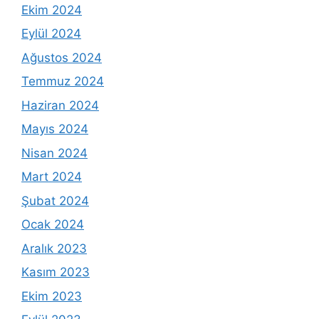
Ekim 2024
Eylül 2024
Ağustos 2024
Temmuz 2024
Haziran 2024
Mayıs 2024
Nisan 2024
Mart 2024
Şubat 2024
Ocak 2024
Aralık 2023
Kasım 2023
Ekim 2023