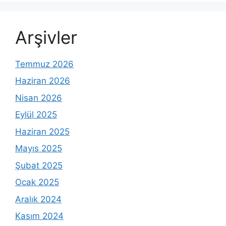
Arşivler
Temmuz 2026
Haziran 2026
Nisan 2026
Eylül 2025
Haziran 2025
Mayıs 2025
Şubat 2025
Ocak 2025
Aralık 2024
Kasım 2024