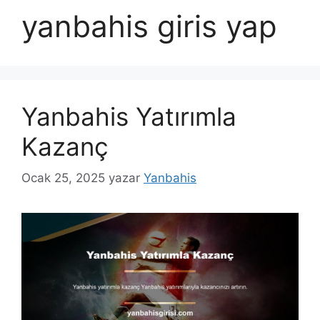
yanbahis giris yap
Yanbahis Yatırımla
Kazanç
Ocak 25, 2025
yazar
Yanbahis