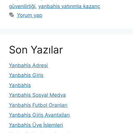
güvenilirliği
,
yanbahis yatırımla kazanç
Yorum yap
Son Yazılar
Yanbahis Adresi
Yanbahis Giriş
Yanbahis
Yanbahis Sosyal Medya
Yanbahis Futbol Oranları
Yanbahis Giriş Avantajları
Yanbahis Üye İşlemleri