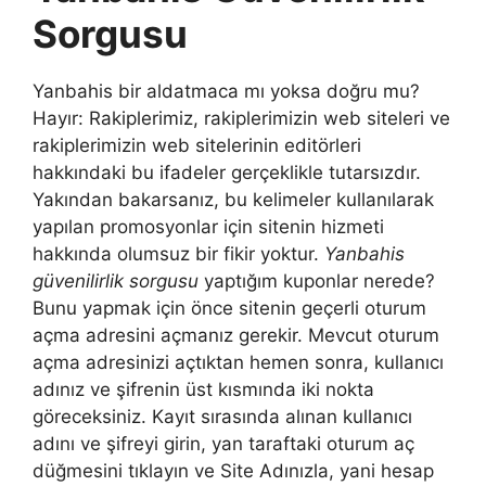
Sorgusu
Yanbahis bir aldatmaca mı yoksa doğru mu?
Hayır: Rakiplerimiz, rakiplerimizin web siteleri ve
rakiplerimizin web sitelerinin editörleri
hakkındaki bu ifadeler gerçeklikle tutarsızdır.
Yakından bakarsanız, bu kelimeler kullanılarak
yapılan promosyonlar için sitenin hizmeti
hakkında olumsuz bir fikir yoktur.
Yanbahis
güvenilirlik sorgusu
yaptığım kuponlar nerede?
Bunu yapmak için önce sitenin geçerli oturum
açma adresini açmanız gerekir. Mevcut oturum
açma adresinizi açtıktan hemen sonra, kullanıcı
adınız ve şifrenin üst kısmında iki nokta
göreceksiniz. Kayıt sırasında alınan kullanıcı
adını ve şifreyi girin, yan taraftaki oturum aç
düğmesini tıklayın ve Site Adınızla, yani hesap