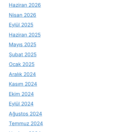
Haziran 2026
Nisan 2026
Eylül 2025
Haziran 2025
Mayıs 2025
Şubat 2025
Ocak 2025
Aralık 2024
Kasım 2024
Ekim 2024
Eylül 2024
Ağustos 2024
Temmuz 2024