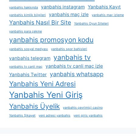
yanbahis instagram
Yanbahis Kayıt
yanbahis hakkında
yanbahis maç izle
yanbahis kimlik bilgileri
yanbahis maç izleme
Yanbahis Nasıl Bir Site
Yanbahis Oyun Siteleri
yanbahis para çekme
yanbahis promosyon kodu
yanbahis sosyal medyası
yanbahis spor bahisleri
yanbahis tv
yanbahis telegram
yanbahis tv canli maç izle
yanbahis tv canli maç
yanbahis whatsapp
Yanbahis Twitter
Yanbahis Yeni Adresi
Yanbahis Yeni Giriş
Yanbahis Üyelik
yanbahis çevrimiçi casino
Yanbahis Şikayet
yeni adresi yanbahis
yeni giris yanbahis