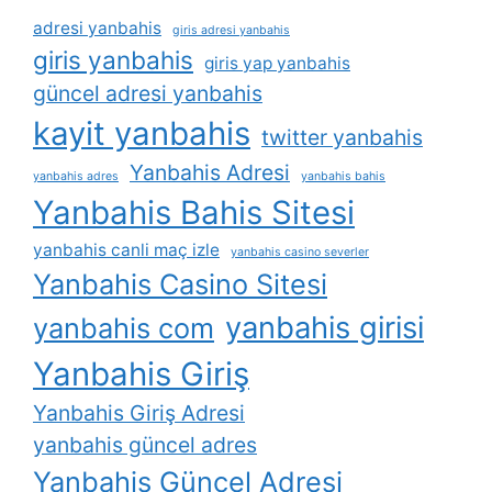
adresi yanbahis
giris adresi yanbahis
giris yanbahis
giris yap yanbahis
güncel adresi yanbahis
kayit yanbahis
twitter yanbahis
Yanbahis Adresi
yanbahis adres
yanbahis bahis
Yanbahis Bahis Sitesi
yanbahis canli maç izle
yanbahis casino severler
Yanbahis Casino Sitesi
yanbahis girisi
yanbahis com
Yanbahis Giriş
Yanbahis Giriş Adresi
yanbahis güncel adres
Yanbahis Güncel Adresi