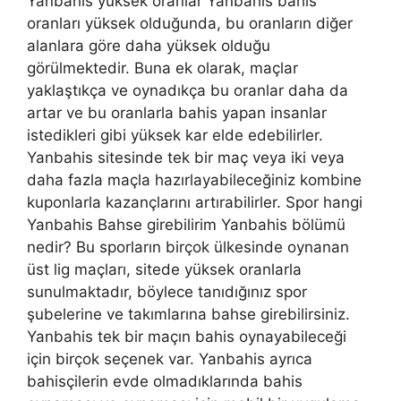
Yanbahis yüksek oranlar Yanbahis bahis
oranları yüksek olduğunda, bu oranların diğer
alanlara göre daha yüksek olduğu
görülmektedir. Buna ek olarak, maçlar
yaklaştıkça ve oynadıkça bu oranlar daha da
artar ve bu oranlarla bahis yapan insanlar
istedikleri gibi yüksek kar elde edebilirler.
Yanbahis sitesinde tek bir maç veya iki veya
daha fazla maçla hazırlayabileceğiniz kombine
kuponlarla kazançlarını artırabilirler. Spor hangi
Yanbahis Bahse girebilirim Yanbahis bölümü
nedir? Bu sporların birçok ülkesinde oynanan
üst lig maçları, sitede yüksek oranlarla
sunulmaktadır, böylece tanıdığınız spor
şubelerine ve takımlarına bahse girebilirsiniz.
Yanbahis tek bir maçın bahis oynayabileceği
için birçok seçenek var. Yanbahis ayrıca
bahisçilerin evde olmadıklarında bahis