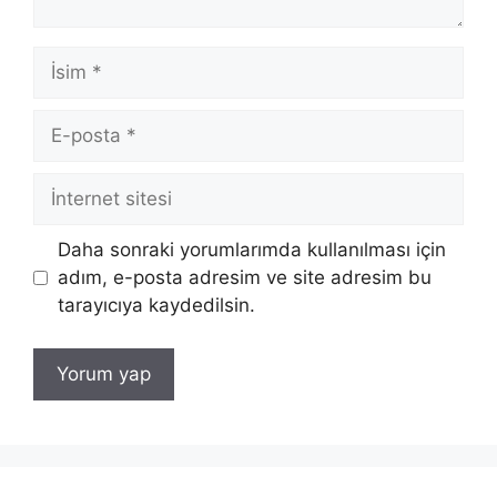
İsim
E-
posta
İnternet
sitesi
Daha sonraki yorumlarımda kullanılması için
adım, e-posta adresim ve site adresim bu
tarayıcıya kaydedilsin.