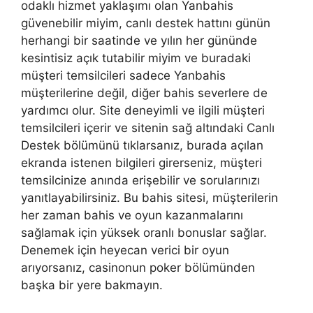
odaklı hizmet yaklaşımı olan Yanbahis
güvenebilir miyim, canlı destek hattını günün
herhangi bir saatinde ve yılın her gününde
kesintisiz açık tutabilir miyim ve buradaki
müşteri temsilcileri sadece Yanbahis
müşterilerine değil, diğer bahis severlere de
yardımcı olur. Site deneyimli ve ilgili müşteri
temsilcileri içerir ve sitenin sağ altındaki Canlı
Destek bölümünü tıklarsanız, burada açılan
ekranda istenen bilgileri girerseniz, müşteri
temsilcinize anında erişebilir ve sorularınızı
yanıtlayabilirsiniz. Bu bahis sitesi, müşterilerin
her zaman bahis ve oyun kazanmalarını
sağlamak için yüksek oranlı bonuslar sağlar.
Denemek için heyecan verici bir oyun
arıyorsanız, casinonun poker bölümünden
başka bir yere bakmayın.