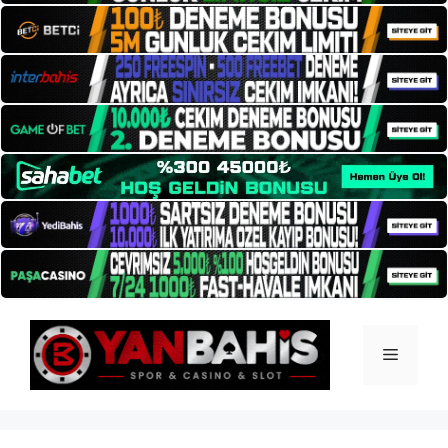
İçeriğe
atla
Menü