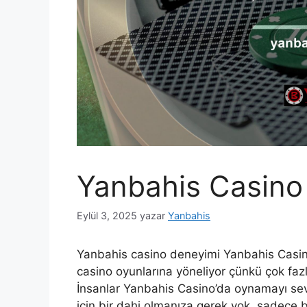
Yanbahis Casino
Eylül 3, 2025
yazar
Yanbahis
Yanbahis casino deneyimi Yanbahis Casino
casino oyunlarına yöneliyor çünkü çok fazl
İnsanlar Yanbahis Casino’da oynamayı sev
için bir dahi olmanıza gerek yok, sadece 