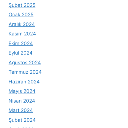
Şubat 2025
Ocak 2025
Aralık 2024
Kasım 2024
Ekim 2024
Eylül 2024
Ağustos 2024
Temmuz 2024
Haziran 2024
Mayıs 2024
Nisan 2024
Mart 2024
Şubat 2024