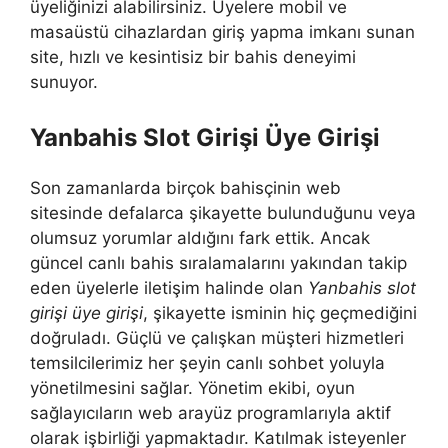
üyeliğinizi alabilirsiniz. Üyelere mobil ve
masaüstü cihazlardan giriş yapma imkanı sunan
site, hızlı ve kesintisiz bir bahis deneyimi
sunuyor.
Yanbahis Slot Girişi Üye Girişi
Son zamanlarda birçok bahisçinin web
sitesinde defalarca şikayette bulunduğunu veya
olumsuz yorumlar aldığını fark ettik. Ancak
güncel canlı bahis sıralamalarını yakından takip
eden üyelerle iletişim halinde olan
Yanbahis slot
girişi üye girişi
, şikayette isminin hiç geçmediğini
doğruladı. Güçlü ve çalışkan müşteri hizmetleri
temsilcilerimiz her şeyin canlı sohbet yoluyla
yönetilmesini sağlar. Yönetim ekibi, oyun
sağlayıcıların web arayüz programlarıyla aktif
olarak işbirliği yapmaktadır. Katılmak isteyenler