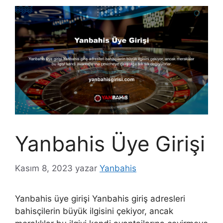
Yanbahis Üye Girişi
Kasım 8, 2023
yazar
Yanbahis
Yanbahis üye girişi Yanbahis giriş adresleri
bahisçilerin büyük ilgisini çekiyor, ancak