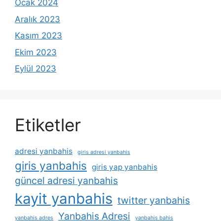
Ocak 2024
Aralık 2023
Kasım 2023
Ekim 2023
Eylül 2023
Etiketler
adresi yanbahis
giris adresi yanbahis
giris yanbahis
giris yap yanbahis
güncel adresi yanbahis
kayit yanbahis
twitter yanbahis
Yanbahis Adresi
yanbahis adres
yanbahis bahis