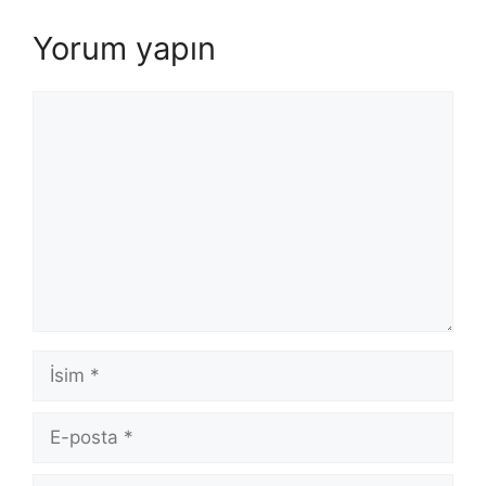
Yorum yapın
Yorum
İsim
E-
posta