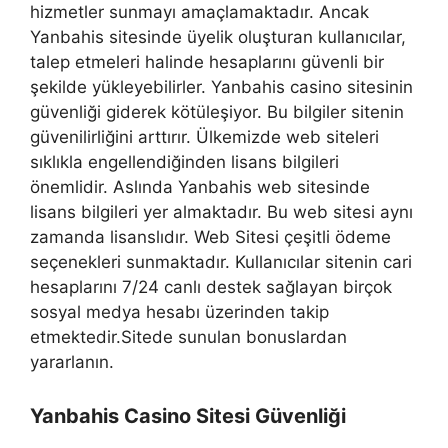
hizmetler sunmayı amaçlamaktadır. Ancak
Yanbahis sitesinde üyelik oluşturan kullanıcılar,
talep etmeleri halinde hesaplarını güvenli bir
şekilde yükleyebilirler. Yanbahis casino sitesinin
güvenliği giderek kötüleşiyor. Bu bilgiler sitenin
güvenilirliğini arttırır. Ülkemizde web siteleri
sıklıkla engellendiğinden lisans bilgileri
önemlidir. Aslında Yanbahis web sitesinde
lisans bilgileri yer almaktadır. Bu web sitesi aynı
zamanda lisanslıdır. Web Sitesi çeşitli ödeme
seçenekleri sunmaktadır. Kullanıcılar sitenin cari
hesaplarını 7/24 canlı destek sağlayan birçok
sosyal medya hesabı üzerinden takip
etmektedir.Sitede sunulan bonuslardan
yararlanın.
Yanbahis Casino Sitesi Güvenliği