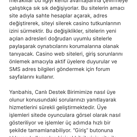
meraklılar bu ilgiyi kendi avantajlarına çevirmeye
çalıştıkça sık sık değişiyorlar. Bu sitelerin amacı
site adıyla sahte hesaplar açarak, adres
değiştirerek, siteyi silerek casino tutkunlarının
izini sürmektir. Bu değişiklikler, sitelerin yeni
açılan adresleri doğrudan uyumlu sitelerle
paylaşarak oynatıcılarını korumalarına olanak
tanıyacak. Casino web siteleri, giriş sorunlarını
önlemek amacıyla aktif üyelere duyurular ve
SMS adres bilgileri göndermek için forum
sayfalarını kullanır.
Yanbahis, Canlı Destek Birimimize nasıl üye
olunur konusundaki sorularınızı yanıtlayarak
hizmetlerini sürekli geliştirmektedir. Üye
işlemleri sitede oyunculara görsel olarak nasıl
gösteriliyor ve işlemler üç adımda hızlı bir
şekilde tamamlanabiliyor. “Giriş” butonuna