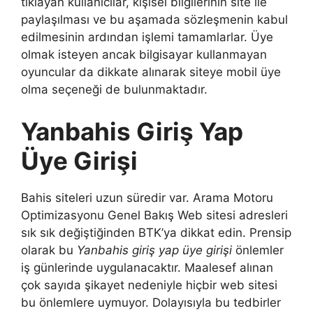
tıklayan kullanıcılar, kişisel bilgilerinin site ile
paylaşılması ve bu aşamada sözleşmenin kabul
edilmesinin ardından işlemi tamamlarlar. Üye
olmak isteyen ancak bilgisayar kullanmayan
oyuncular da dikkate alınarak siteye mobil üye
olma seçeneği de bulunmaktadır.
Yanbahis Giriş Yap
Üye Girişi
Bahis siteleri uzun süredir var. Arama Motoru
Optimizasyonu Genel Bakış Web sitesi adresleri
sık sık değiştiğinden BTK’ya dikkat edin. Prensip
olarak bu
Yanbahis giriş yap üye girişi
önlemler
iş günlerinde uygulanacaktır. Maalesef alınan
çok sayıda şikayet nedeniyle hiçbir web sitesi
bu önlemlere uymuyor. Dolayısıyla bu tedbirler