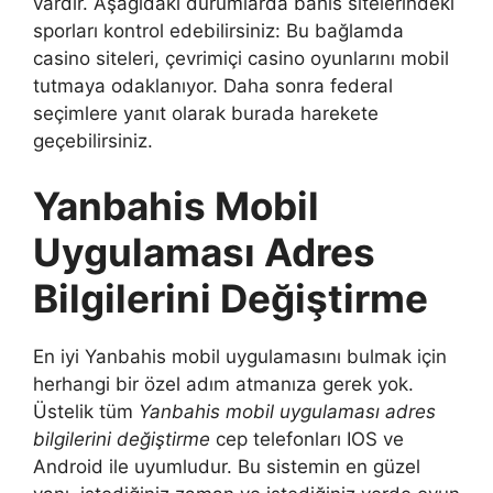
vardır. Aşağıdaki durumlarda bahis sitelerindeki
sporları kontrol edebilirsiniz: Bu bağlamda
casino siteleri, çevrimiçi casino oyunlarını mobil
tutmaya odaklanıyor. Daha sonra federal
seçimlere yanıt olarak burada harekete
geçebilirsiniz.
Yanbahis Mobil
Uygulaması Adres
Bilgilerini Değiştirme
En iyi Yanbahis mobil uygulamasını bulmak için
herhangi bir özel adım atmanıza gerek yok.
Üstelik tüm
Yanbahis mobil uygulaması adres
bilgilerini değiştirme
cep telefonları IOS ve
Android ile uyumludur. Bu sistemin en güzel