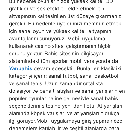
Bu nedenle oyunlarınızda yüksek kaliteli 3D
grafikler ve ses efektleri elde etmek için
altyapınızın kalitesini en üst düzeye çıkarmanız
gerekir. Bu nedenle üyelerimizi memnun etmek
için sanal oyun ve yüksek kaliteli altyapının
avantajlarını sunuyoruz. Mobil uygulama
kullanarak casino sitesi çalıştırmanın hiçbir
sorunu yoktur. Bahis sitesinin bilgisayar
sistemindeki tüm sporlar mobil versiyonda da
Yanbahis
devam edecektir. Bunlar en klasik iki
kategoriyi içerir: sanal futbol, ​​sanal basketbol
ve sanal tenis. Uzun zamandır ortalıkta
dolaşıyor ve penaltı atışları ve sanal yarışların en
popüler oyunlar haline gelmesiyle sanal bahis
seçeneklerini sitesine yeni dahil etti. At yarışları
alanında köpek yarışları ve at yarışları oldukça
ilgi görüyor.Mobil uygulamaya giriş yaparak özel
denemelere katılabilir ve çeşitli alanlarda para