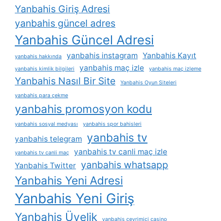
Yanbahis Giriş Adresi
yanbahis güncel adres
Yanbahis Güncel Adresi
yanbahis instagram
Yanbahis Kayıt
yanbahis hakkında
yanbahis maç izle
yanbahis kimlik bilgileri
yanbahis maç izleme
Yanbahis Nasıl Bir Site
Yanbahis Oyun Siteleri
yanbahis para çekme
yanbahis promosyon kodu
yanbahis sosyal medyası
yanbahis spor bahisleri
yanbahis tv
yanbahis telegram
yanbahis tv canli maç izle
yanbahis tv canli maç
yanbahis whatsapp
Yanbahis Twitter
Yanbahis Yeni Adresi
Yanbahis Yeni Giriş
Yanbahis Üyelik
yanbahis çevrimiçi casino