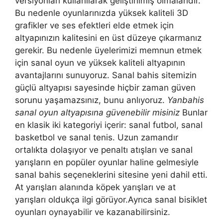
versiyonları kullanılarak geliştirilmiş olmalarıdır.
Bu nedenle oyunlarınızda yüksek kaliteli 3D
grafikler ve ses efektleri elde etmek için
altyapınızın kalitesini en üst düzeye çıkarmanız
gerekir. Bu nedenle üyelerimizi memnun etmek
için sanal oyun ve yüksek kaliteli altyapının
avantajlarını sunuyoruz. Sanal bahis sitemizin
güçlü altyapısı sayesinde hiçbir zaman güven
sorunu yaşamazsınız, bunu anlıyoruz.
Yanbahis
sanal oyun altyapısına güvenebilir misiniz
Bunlar
en klasik iki kategoriyi içerir: sanal futbol, ​​sanal
basketbol ve sanal tenis. Uzun zamandır
ortalıkta dolaşıyor ve penaltı atışları ve sanal
yarışların en popüler oyunlar haline gelmesiyle
sanal bahis seçeneklerini sitesine yeni dahil etti.
At yarışları alanında köpek yarışları ve at
yarışları oldukça ilgi görüyor.Ayrıca sanal bisiklet
oyunları oynayabilir ve kazanabilirsiniz.