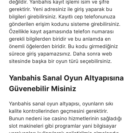
değildir. Yanbahis kayıt işlemi isim ve şifre
gerektirir. Yeni adresiniz ile giriş yaparak bu
bilgileri girebilirsiniz. Kayıtlı cep telefonunuza
gönderilen erişim kodunu sisteme girebilirsiniz.
Özellikle kayıt aşamasında telefon numarası
gerekli bilgilerden biridir ve bu anlamda en
önemli öğelerden biridir. Bu kodu girmediğiniz
sürece giriş yapamazsınız. Daha sonra web
sitesinde başka bir oyun türü seçebilirsiniz.
Yanbahis Sanal Oyun Altyapısına
Güvenebilir Misiniz
Yanbahis sanal oyun altyapısı, oyunların sıkı
kalite kontrollerinden geçmesini gerektirir.
Bunun nedeni ise casino hizmetlerinin sağladığı
slot makineleri gibi programlar yani bilgisayar