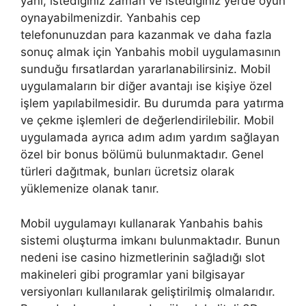
yanı, istediğiniz zaman ve istediğiniz yerde oyun
oynayabilmenizdir. Yanbahis cep
telefonunuzdan para kazanmak ve daha fazla
sonuç almak için Yanbahis mobil uygulamasının
sunduğu fırsatlardan yararlanabilirsiniz. Mobil
uygulamaların bir diğer avantajı ise kişiye özel
işlem yapılabilmesidir. Bu durumda para yatırma
ve çekme işlemleri de değerlendirilebilir. Mobil
uygulamada ayrıca adım adım yardım sağlayan
özel bir bonus bölümü bulunmaktadır. Genel
türleri dağıtmak, bunları ücretsiz olarak
yüklemenize olanak tanır.
Mobil uygulamayı kullanarak Yanbahis bahis
sistemi oluşturma imkanı bulunmaktadır. Bunun
nedeni ise casino hizmetlerinin sağladığı slot
makineleri gibi programlar yani bilgisayar
versiyonları kullanılarak geliştirilmiş olmalarıdır.