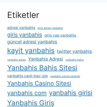
Etiketler
adresi yanbahis
giris adresi yanbahis
giris yanbahis
giris yap yanbahis
güncel adresi yanbahis
kayit yanbahis
twitter yanbahis
Yanbahis Adresi
yanbahis adres
yanbahis bahis
Yanbahis Bahis Sitesi
yanbahis canli maç izle
yanbahis casino severler
Yanbahis Casino Sitesi
yanbahis girisi
yanbahis com
Yanbahis Giriş