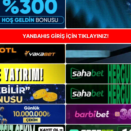
YANBAHIS GİRİŞ İÇİN TIKLAYINIZ!