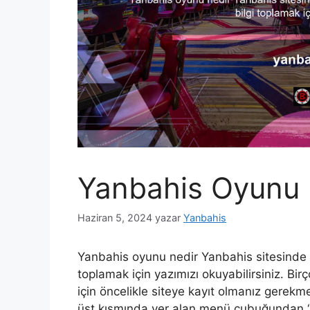
Yanbahis Oyunu 
Haziran 5, 2024
yazar
Yanbahis
Yanbahis oyunu nedir Yanbahis sitesinde 
toplamak için yazımızı okuyabilirsiniz. Bir
için öncelikle siteye kayıt olmanız gerekme
üst kısmında yer alan menü çubuğundan “S