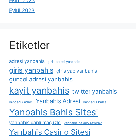
Ekim 2023
Eylül 2023
Etiketler
adresi yanbahis
giris adresi yanbahis
giris yanbahis
giris yap yanbahis
güncel adresi yanbahis
kayit yanbahis
twitter yanbahis
Yanbahis Adresi
yanbahis adres
yanbahis bahis
Yanbahis Bahis Sitesi
yanbahis canli maç izle
yanbahis casino severler
Yanbahis Casino Sitesi