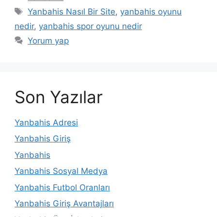
Etiketler
Yanbahis Nasıl Bir Site
,
yanbahis oyunu
nedir
,
yanbahis spor oyunu nedir
Yorum yap
Son Yazılar
Yanbahis Adresi
Yanbahis Giriş
Yanbahis
Yanbahis Sosyal Medya
Yanbahis Futbol Oranları
Yanbahis Giriş Avantajları