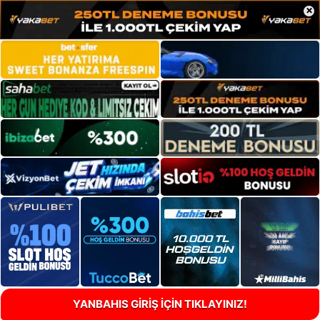
×
YANBAHIS GİRİŞ İÇİN TIKLAYINIZ!