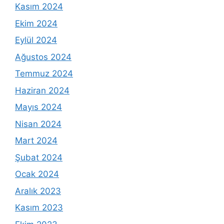
Kasım 2024
Ekim 2024
Eylül 2024
Ağustos 2024
Temmuz 2024
Haziran 2024
Mayıs 2024
Nisan 2024
Mart 2024
Şubat 2024
Ocak 2024
Aralık 2023
Kasım 2023