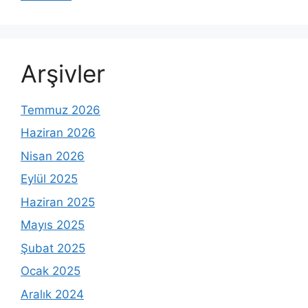
Arşivler
Temmuz 2026
Haziran 2026
Nisan 2026
Eylül 2025
Haziran 2025
Mayıs 2025
Şubat 2025
Ocak 2025
Aralık 2024