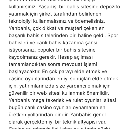
kullanırsınız. Yasadışı bir bahis sitesine depozito
yatırmak için şirket tarafından belirlenen
teknolojiyi kullanmalısınız ve ödemelisiniz.
Yanbahis, çok dikkat ve müşteri çeken en
başarılı bahis sitelerinden biri haline geldi. Spor
bahisleri ve canlı bahis kazanma şansı
istiyorsanız, popüler bir bahis sitesine
kaydolmanız gerekir. Hesap açılması
tamamlandıktan sonra mevduat işlemi
başlayacaktır. En çok parayı elde etmek ve
casino oyunlarından en iyi sonuçları elde etmek
için, yatırımlarınızda size yardımcı olmak için
güvenilir bir web sitesi kullanmak önemlidir.
Yanbahis mega tekerlek ve rulet oyunları sitesi
bugün canlı casino oyunları oynamanın en
üretken yollarından biridir. Yanbahis genel
olarak gerçekten iyi bir teknik altyapısı var.