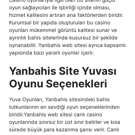
Casino oyunlarıyla ilgili olan bu sitenin güçlü
oyun sağlayıcıları ile işbirliği içinde olması,
hizmet kalitesini artıran ana faktörlerden biridir.
Kurumsal bir yapıda oluşturulan bu casino
oyunları mükemmel görüntü kalitesi sunar ve
ayrıntılı bahis sitelerinde kusursuz bir şekilde
oynanabilir. Yanbahis web sitesi ayrıca kapsamlı
yapısında bazı yararlı oyunlar içerir.
Yanbahis Site Yuvası
Oyunu Seçenekleri
Yuva Oyunları, Yanbahis sitesindeki bahis
tutkunlarının en sevdiği oyun seçeneklerinden
biridir.Yanbahis web sitesi canlı casino
oyunlarında sınırsız bir üst sınır belirler ve kısa
sürede büyük para kazanma şansı verir. Canlı