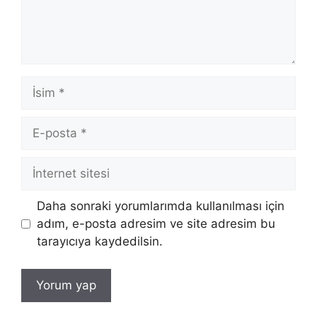
İsim
E-
posta
İnternet
sitesi
Daha sonraki yorumlarımda kullanılması için
adım, e-posta adresim ve site adresim bu
tarayıcıya kaydedilsin.