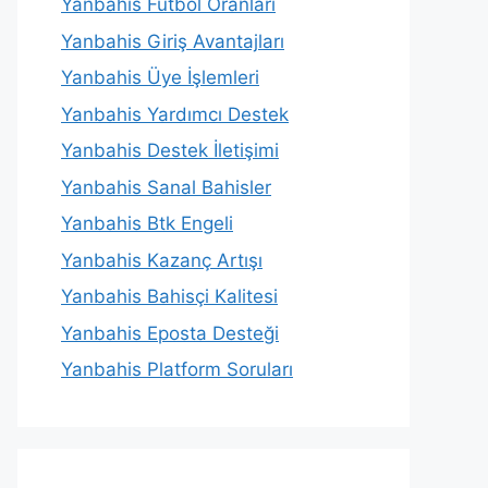
Yanbahis Futbol Oranları
Yanbahis Giriş Avantajları
Yanbahis Üye İşlemleri
Yanbahis Yardımcı Destek
Yanbahis Destek İletişimi
Yanbahis Sanal Bahisler
Yanbahis Btk Engeli
Yanbahis Kazanç Artışı
Yanbahis Bahisçi Kalitesi
Yanbahis Eposta Desteği
Yanbahis Platform Soruları