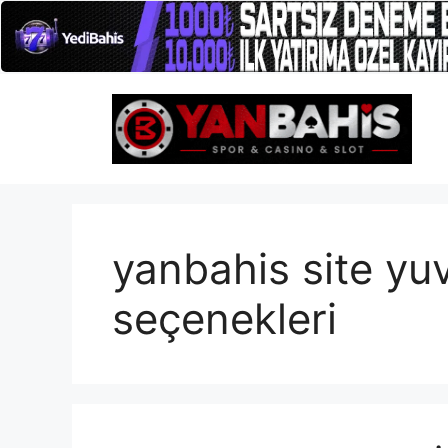
İçeriğe
atla
yanbahis site yu
seçenekleri