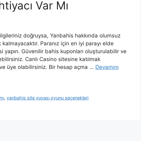
htiyacı Var Mı
bilgileriniz doğruysa, Yanbahis hakkında olumsuz
almayacaktır. Paranız için en iyi parayı elde
si yapın. Güvenilir bahis kuponları oluşturulabilir ve
ilirsiniz. Canlı Casino sitesine katılmak
r ve üye olabilirsiniz. Bir hesap açma …
Devamını
 mı
,
yanbahis site yuvası oyunu seçenekleri