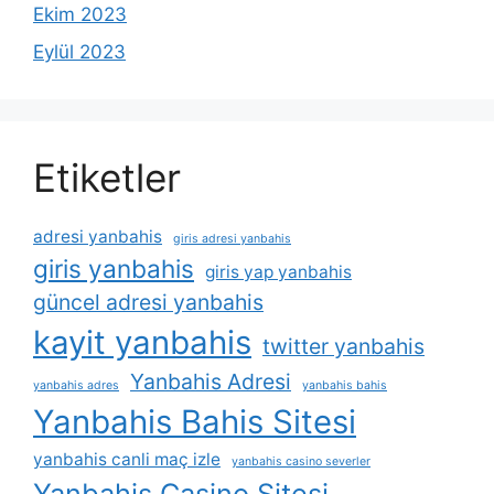
Ekim 2023
Eylül 2023
Etiketler
adresi yanbahis
giris adresi yanbahis
giris yanbahis
giris yap yanbahis
güncel adresi yanbahis
kayit yanbahis
twitter yanbahis
Yanbahis Adresi
yanbahis adres
yanbahis bahis
Yanbahis Bahis Sitesi
yanbahis canli maç izle
yanbahis casino severler
Yanbahis Casino Sitesi