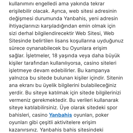
kullanımını engelledi ama yakında tekrar
erişilebilir olacak. Ayrıca, web sitesi adresinin
değişmesi durumunda Yanbahis, yeni adresin
ihtiyaçlarınızı karşıladığından emin olmak için
sizi derhal bilgilendirecektir Web Sitesi, Web
Sitesinde belirtilen lisans koşullarına uyduğunuz
sürece oynanabilecek bu Oyunlara erişim
sağlar. İşletmeler, 18 yaşında veya daha büyük
kişiler tarafından kullanılıyorsa, casino siteleri
işletmeye devam edebilirler. Bu kampanya
yalnızca bu sitede bulunan kişiler içindir. Sitenin
ana ekranı bu üyelik bilgilerini bulabileceğiniz
yerdir. Bu siteye katılmak için sitede bilgilerinizi
vermeniz gerekmektedir. Bu verileri kullanarak
siteye katılabilirsiniz. Üye olarak sitedeki spor
bahisleri, casino
Yanbahis
oyunları, poker
oyunları gibi çeşitli aktivitelere erişim
kazanırsınız. Yanbahis bahis sitesindeki