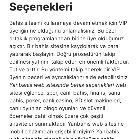
Seçenekleri
Bahis sitesini kullanmaya devam etmek için VIP
üyeliğin ne olduğunu anlamalısınız. Bu özel
ortaklık programlarından birine üye olduğunuz
açıktır. Bir bahis sitesine kaydolarak ve para
yatırarak başlayın. Doğru prosedürün takip
edilmesi yatırımı takip eden en önemli faktördür.
Tut ve arttır. Bu yöntemi takip ederek bir VIP
üyenin beceri ve ayrıcalıklarını elde edebilirsiniz
Yanbahis web sitesinde bahis seçenekleri
web
sitesi eğlence, spor, canlı bahis, finans, sanal
bahis, poker, canlı casino, 3D slot makineleri,
canlı oyunlar, bingo oyunları ve güvenli
ödemeler dahil olmak üzere çok çeşitli
aktiviteler sunmaktadır Yanbahis web sitesine
mobil cihazımdan erişebilir miyim? Yanbahis