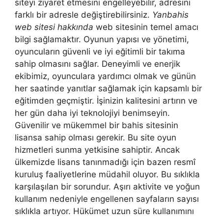
siteyi ziyaret etmesini engelleyebilir, adresini
farklı bir adresle değiştirebilirsiniz.
Yanbahis
web sitesi hakkında
web sitesinin temel amacı
bilgi sağlamaktır. Oyunun yapısı ve yönetimi,
oyuncuların güvenli ve iyi eğitimli bir takıma
sahip olmasını sağlar. Deneyimli ve enerjik
ekibimiz, oyunculara yardımcı olmak ve günün
her saatinde yanıtlar sağlamak için kapsamlı bir
eğitimden geçmiştir. İşinizin kalitesini artırın ve
her gün daha iyi teknolojiyi benimseyin.
Güvenilir ve mükemmel bir bahis sitesinin
lisansa sahip olması gerekir. Bu site oyun
hizmetleri sunma yetkisine sahiptir. Ancak
ülkemizde lisans tanınmadığı için bazen resmî
kuruluş faaliyetlerine müdahil oluyor. Bu sıklıkla
karşılaşılan bir sorundur. Aşırı aktivite ve yoğun
kullanım nedeniyle engellenen sayfaların sayısı
sıklıkla artıyor. Hükümet uzun süre kullanımını