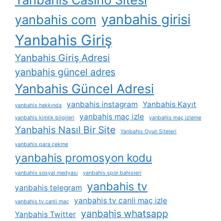
yanbahis girisi
yanbahis com
Yanbahis Giriş
Yanbahis Giriş Adresi
yanbahis güncel adres
Yanbahis Güncel Adresi
yanbahis instagram
Yanbahis Kayıt
yanbahis hakkında
yanbahis maç izle
yanbahis kimlik bilgileri
yanbahis maç izleme
Yanbahis Nasıl Bir Site
Yanbahis Oyun Siteleri
yanbahis para çekme
yanbahis promosyon kodu
yanbahis sosyal medyası
yanbahis spor bahisleri
yanbahis tv
yanbahis telegram
yanbahis tv canli maç izle
yanbahis tv canli maç
yanbahis whatsapp
Yanbahis Twitter