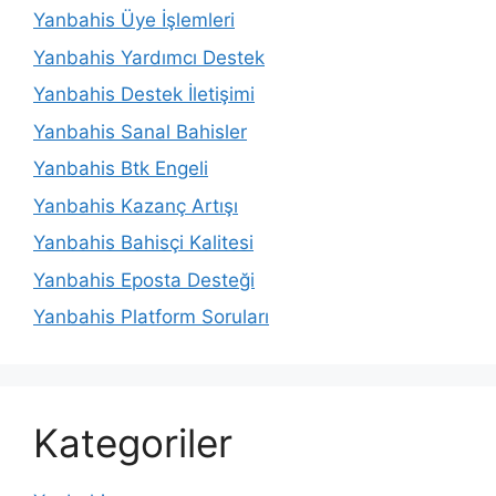
Yanbahis Üye İşlemleri
Yanbahis Yardımcı Destek
Yanbahis Destek İletişimi
Yanbahis Sanal Bahisler
Yanbahis Btk Engeli
Yanbahis Kazanç Artışı
Yanbahis Bahisçi Kalitesi
Yanbahis Eposta Desteği
Yanbahis Platform Soruları
Kategoriler