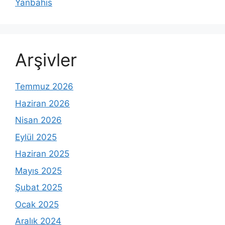
Yanbahis
Arşivler
Temmuz 2026
Haziran 2026
Nisan 2026
Eylül 2025
Haziran 2025
Mayıs 2025
Şubat 2025
Ocak 2025
Aralık 2024