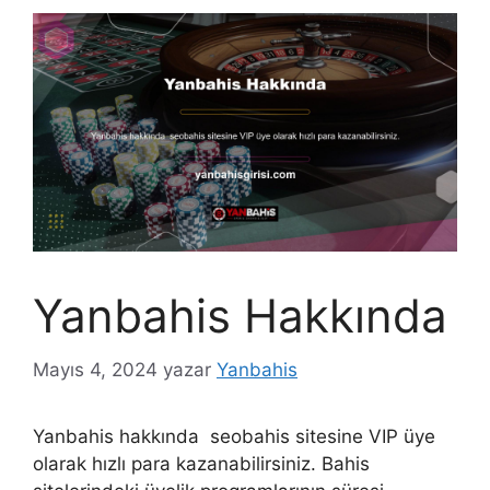
Yanbahis Hakkında
Mayıs 4, 2024
yazar
Yanbahis
Yanbahis hakkında seobahis sitesine VIP üye
olarak hızlı para kazanabilirsiniz. Bahis