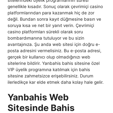
sitelerindeki üyelik programlarının süresi
genellikle kısadır. Sonuç olarak çevrimiçi casino
platformlarından para kazanmak hiç de zor
değil. Bundan sonra kayıt düğmesine basın ve
soruya kısa ve net bir yanıt verin. Çevrimiçi
casino platformları sürekli olarak soru
bombardımanına tutuluyor ve bu sizin
avantajınıza. Şu anda web sitesi için doğru e-
posta adresini vermelisiniz. Bu e-posta adresi,
gerçek bir kullanıcı olup olmadığınızı web
sitelerine bildirir. Yanbahis bahis sitesine özel
VIP üyelik programına katılmak için bahis
sitesine zahmetsizce erişebilirsiniz. Durum
ilerledikçe kar elde etmek daha kolay hale gelir.
Yanbahis Web
Sitesinde Bahis