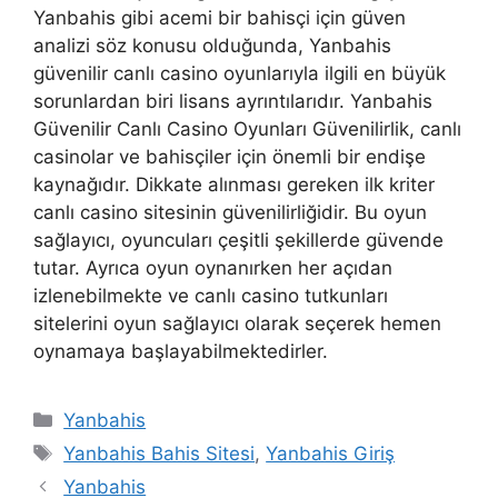
Yanbahis gibi acemi bir bahisçi için güven
analizi söz konusu olduğunda, Yanbahis
güvenilir canlı casino oyunlarıyla ilgili en büyük
sorunlardan biri lisans ayrıntılarıdır. Yanbahis
Güvenilir Canlı Casino Oyunları Güvenilirlik, canlı
casinolar ve bahisçiler için önemli bir endişe
kaynağıdır. Dikkate alınması gereken ilk kriter
canlı casino sitesinin güvenilirliğidir. Bu oyun
sağlayıcı, oyuncuları çeşitli şekillerde güvende
tutar. Ayrıca oyun oynanırken her açıdan
izlenebilmekte ve canlı casino tutkunları
sitelerini oyun sağlayıcı olarak seçerek hemen
oynamaya başlayabilmektedirler.
Kategoriler
Yanbahis
Etiketler
Yanbahis Bahis Sitesi
,
Yanbahis Giriş
Yanbahis