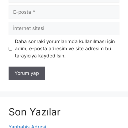
E-
posta
İnternet
sitesi
Daha sonraki yorumlarımda kullanılması için
adım, e-posta adresim ve site adresim bu
tarayıcıya kaydedilsin.
Son Yazılar
Yanbahis Adresi