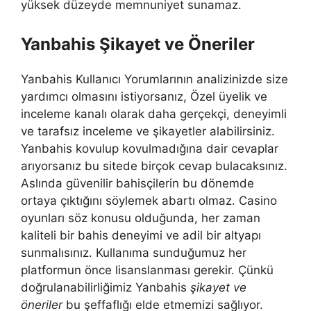
yüksek düzeyde memnuniyet sunamaz.
Yanbahis Şikayet ve Öneriler
Yanbahis Kullanıcı Yorumlarının analizinizde size
yardımcı olmasını istiyorsanız, Özel üyelik ve
inceleme kanalı olarak daha gerçekçi, deneyimli
ve tarafsız inceleme ve şikayetler alabilirsiniz.
Yanbahis kovulup kovulmadığına dair cevaplar
arıyorsanız bu sitede birçok cevap bulacaksınız.
Aslında güvenilir bahisçilerin bu dönemde
ortaya çıktığını söylemek abartı olmaz. Casino
oyunları söz konusu olduğunda, her zaman
kaliteli bir bahis deneyimi ve adil bir altyapı
sunmalısınız. Kullanıma sunduğumuz her
platformun önce lisanslanması gerekir. Çünkü
doğrulanabilirliğimiz Yanbahis
şikayet ve
öneriler
bu şeffaflığı elde etmemizi sağlıyor.