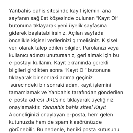
Yanbahis bahis sitesinde kayıt işlemini ana
sayfanın sağ üst köşesinde bulunan “Kayıt Ol”
butonuna tıklayarak yeni üyelik sayfasına
giderek başlatabilirsiniz. Açılan sayfada
öncelikle kişisel verilerinizi girmelisiniz. Kişisel
veri olarak talep edilen bilgiler. Parolanızı veya
kullanıcı adınızı unutursanız, geri almak için bu
e-postayı kullanın. Kayıt ekranında gerekli
bilgileri girdikten sonra “Kayıt Ol” butonuna
tıklayarak bir sonraki adıma geçiniz.
sürecindeki bir sonraki adım, kayıt işlemini
tamamlamak ve Yanbahis tarafından gönderilen
e-posta adresi URL’sine tıklayarak üyeliğinizi
onaylamaktır.
Yanbahis bahis sitesi Kayıt
Aboneliğinizi onaylayan e-posta, hem gelen
kutunuzda hem de spam klasörünüzde
görünebilir. Bu nedenle, her iki posta kutusunu