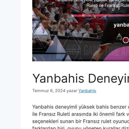
Yanbahis Deneyi
Temmuz 6, 2024
yazar
Yanbahis
Yanbahis deneyimli yüksek bahis benzer ç
ile Fransız Ruleti arasında iki önemli fark 
seçenekleri sunan bir Fransız rulet oyunudu
farklardan biri, oyunu yöneten kurallar dizi