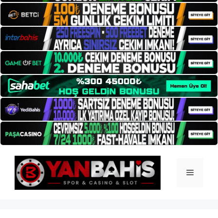
İçeriğe
atla
Menü