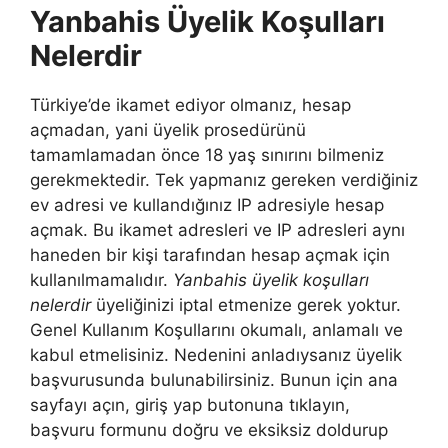
Yanbahis Üyelik Koşulları
Nelerdir
Türkiye’de ikamet ediyor olmanız, hesap
açmadan, yani üyelik prosedürünü
tamamlamadan önce 18 yaş sınırını bilmeniz
gerekmektedir. Tek yapmanız gereken verdiğiniz
ev adresi ve kullandığınız IP adresiyle hesap
açmak. Bu ikamet adresleri ve IP adresleri aynı
haneden bir kişi tarafından hesap açmak için
kullanılmamalıdır.
Yanbahis üyelik koşulları
nelerdir
üyeliğinizi iptal etmenize gerek yoktur.
Genel Kullanım Koşullarını okumalı, anlamalı ve
kabul etmelisiniz. Nedenini anladıysanız üyelik
başvurusunda bulunabilirsiniz. Bunun için ana
sayfayı açın, giriş yap butonuna tıklayın,
başvuru formunu doğru ve eksiksiz doldurup