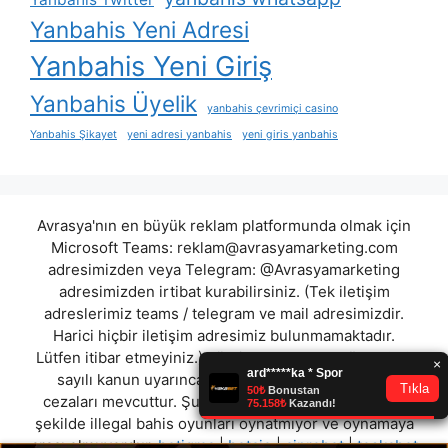
Yanbahis Yeni Adresi
Yanbahis Yeni Giriş
Yanbahis Üyelik
yanbahis çevrimiçi casino
Yanbahis Şikayet
yeni adresi yanbahis
yeni giris yanbahis
Avrasya'nın en büyük reklam platformunda olmak için
Microsoft Teams:
reklam@avrasyamarketing.com
adresimizden veya Telegram: @Avrasyamarketing
adresimizden irtibat kurabilirsiniz. (Tek iletişim
adreslerimiz teams / telegram ve mail adresimizdir.
Harici hiçbir iletişim adresimiz bulunmamaktadır.
Lütfen itibar etmeyiniz.) Türkiye yasalarına göre 7258
sayılı kanun uyarınca yasa dışı bahis oynamanın
cezaları mevcuttur. Şu an bulunduğunuz site hiç bir
şekilde illegal bahis oyunları oynatmıyor ve oynamaya
aracı olmuyordur.
betigma
|
betcio
|
ciprobet
|
toskabet