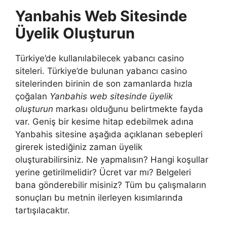
Yanbahis Web Sitesinde
Üyelik Oluşturun
Türkiye’de kullanılabilecek yabancı casino
siteleri. Türkiye’de bulunan yabancı casino
sitelerinden birinin de son zamanlarda hızla
çoğalan
Yanbahis web sitesinde üyelik
oluşturun
markası olduğunu belirtmekte fayda
var. Geniş bir kesime hitap edebilmek adına
Yanbahis sitesine aşağıda açıklanan sebepleri
girerek istediğiniz zaman üyelik
oluşturabilirsiniz. Ne yapmalısın? Hangi koşullar
yerine getirilmelidir? Ücret var mı? Belgeleri
bana gönderebilir misiniz? Tüm bu çalışmaların
sonuçları bu metnin ilerleyen kısımlarında
tartışılacaktır.