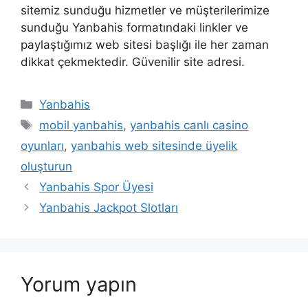
sitemiz sunduğu hizmetler ve müşterilerimize
sunduğu Yanbahis formatındaki linkler ve
paylaştığımız web sitesi başlığı ile her zaman
dikkat çekmektedir. Güvenilir site adresi.
Kategoriler
Yanbahis
Etiketler
mobil yanbahis
,
yanbahis canlı casino
oyunları
,
yanbahis web sitesinde üyelik
oluşturun
Yanbahis Spor Üyesi
Yanbahis Jackpot Slotları
Yorum yapın