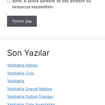
adım, e-posta adresim ve site adresim bu
tarayıcıya kaydedilsin.
Son Yazılar
Yanbahis Adresi
Yanbahis Giriş
Yanbahis
Yanbahis Sosyal Medya
Yanbahis Futbol Oranları
Yanbahis Giriş Avantajları