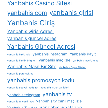
Yanbahis Casino Sitesi
yanbahis girisi
yanbahis com
Yanbahis Giriş
Yanbahis Giriş Adresi
yanbahis güncel adres
Yanbahis Güncel Adresi
yanbahis instagram
Yanbahis Kayıt
yanbahis hakkında
yanbahis maç izle
yanbahis kimlik bilgileri
yanbahis maç izleme
Yanbahis Nasıl Bir Site
Yanbahis Oyun Siteleri
yanbahis para çekme
yanbahis promosyon kodu
yanbahis sosyal medyası
yanbahis spor bahisleri
yanbahis tv
yanbahis telegram
yanbahis tv canli maç izle
yanbahis tv canli maç
yanbahis whatsapp
Yanbahis Twitter