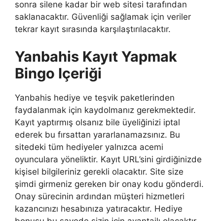
sonra silene kadar bir web sitesi tarafından
saklanacaktır. Güvenliği sağlamak için veriler
tekrar kayıt sırasında karşılaştırılacaktır.
Yanbahis Kayıt Yapmak
Bingo Içeriği
Yanbahis hediye ve teşvik paketlerinden
faydalanmak için kaydolmanız gerekmektedir.
Kayıt yaptırmış olsanız bile üyeliğinizi iptal
ederek bu fırsattan yararlanamazsınız. Bu
sitedeki tüm hediyeler yalnızca acemi
oyunculara yöneliktir. Kayıt URL’sini girdiğinizde
kişisel bilgileriniz gerekli olacaktır. Site size
şimdi girmeniz gereken bir onay kodu gönderdi.
Onay sürecinin ardından müşteri hizmetleri
kazancınızı hesabınıza yatıracaktır. Hediye
bonusu bu sayede sizin için avantajlı olacaktır.