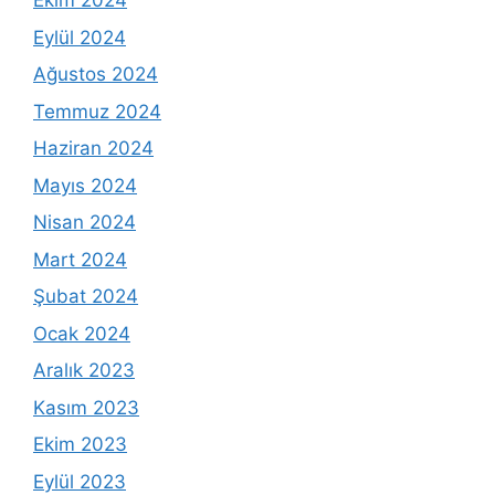
Ekim 2024
Eylül 2024
Ağustos 2024
Temmuz 2024
Haziran 2024
Mayıs 2024
Nisan 2024
Mart 2024
Şubat 2024
Ocak 2024
Aralık 2023
Kasım 2023
Ekim 2023
Eylül 2023