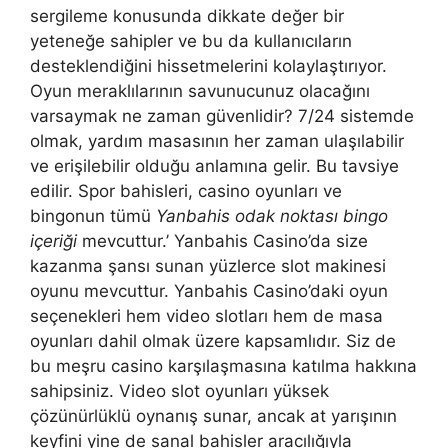
sergileme konusunda dikkate değer bir
yeteneğe sahipler ve bu da kullanıcıların
desteklendiğini hissetmelerini kolaylaştırıyor.
Oyun meraklılarının savunucunuz olacağını
varsaymak ne zaman güvenlidir? 7/24 sistemde
olmak, yardım masasının her zaman ulaşılabilir
ve erişilebilir olduğu anlamına gelir. Bu tavsiye
edilir. Spor bahisleri, casino oyunları ve
bingonun tümü
Yanbahis odak noktası bingo
içeriği
mevcuttur.’ Yanbahis Casino’da size
kazanma şansı sunan yüzlerce slot makinesi
oyunu mevcuttur. Yanbahis Casino’daki oyun
seçenekleri hem video slotları hem de masa
oyunları dahil olmak üzere kapsamlıdır. Siz de
bu meşru casino karşılaşmasına katılma hakkına
sahipsiniz. Video slot oyunları yüksek
çözünürlüklü oynanış sunar, ancak at yarışının
keyfini yine de sanal bahisler aracılığıyla