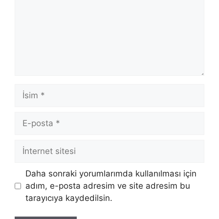
İsim
E-
posta
İnternet
sitesi
Daha sonraki yorumlarımda kullanılması için
adım, e-posta adresim ve site adresim bu
tarayıcıya kaydedilsin.