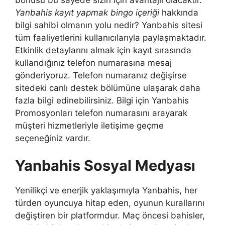
Yanbahis kayıt yapmak bingo içeriği
hakkında
bilgi sahibi olmanın yolu nedir? Yanbahis sitesi
tüm faaliyetlerini kullanıcılarıyla paylaşmaktadır.
Etkinlik detaylarını almak için kayıt sırasında
kullandığınız telefon numarasına mesaj
gönderiyoruz. Telefon numaranız değişirse
sitedeki canlı destek bölümüne ulaşarak daha
fazla bilgi edinebilirsiniz. Bilgi için Yanbahis
Promosyonları telefon numarasını arayarak
müşteri hizmetleriyle iletişime geçme
seçeneğiniz vardır.
Yanbahis Sosyal Medyası
Yenilikçi ve enerjik yaklaşımıyla Yanbahis, her
türden oyuncuya hitap eden, oyunun kurallarını
değiştiren bir platformdur. Maç öncesi bahisler,