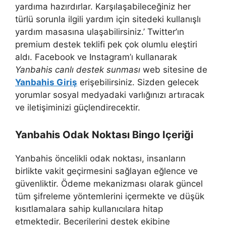
yardıma hazırdırlar. Karşılaşabileceğiniz her
türlü sorunla ilgili yardım için sitedeki kullanışlı
yardım masasına ulaşabilirsiniz.’ Twitter’ın
premium destek teklifi pek çok olumlu eleştiri
aldı. Facebook ve Instagram’ı kullanarak
Yanbahis canlı destek sunması
web sitesine de
Yanbahis Giriş
erişebilirsiniz. Sizden gelecek
yorumlar sosyal medyadaki varlığınızı artıracak
ve iletişiminizi güçlendirecektir.
Yanbahis Odak Noktası Bingo Içeriği
Yanbahis öncelikli odak noktası, insanların
birlikte vakit geçirmesini sağlayan eğlence ve
güvenliktir. Ödeme mekanizması olarak güncel
tüm şifreleme yöntemlerini içermekte ve düşük
kısıtlamalara sahip kullanıcılara hitap
etmektedir. Becerilerini destek ekibine