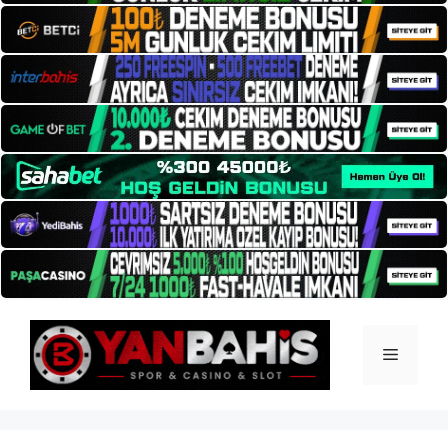
İçeriğe
atla
Menü