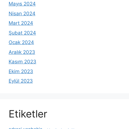
Mayıs 2024
Nisan 2024
Mart 2024
Şubat 2024
Ocak 2024
Aralık 2023
Kasım 2023
Ekim 2023
Eylül 2023
Etiketler