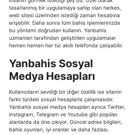
insanın görmek istediği şey bu. Özel olarak
tasarlanmış bir uygulamaya sahip olan herkes,
web sitesi üzerinden istediği zaman hesabına
erişebilir. Daha sonra tüm bahis işlemlerinizde
bu yöntemi doğrudan kullanın. Yanbahis
uzmanları tarafından geliştirilen uygulamalar
hemen hemen her tür akıllı telefonda çalışabilir.
Yanbahis Sosyal
Medya Hesapları
Kullanıcıların sevdiği bir diğer özellik ise sitenin
farklı türdeki sosyal hesaplarla çalışmasıdır.
Yanbahis sosyal medya hesapları
ayrıca Twitter,
Instagram, Telegram ve Youtube gibi popüler
alanlarda da öne çıkıyor. Güncel adres bilgileri,
bahis oyunları, iyi oranlar ve daha fazlası.