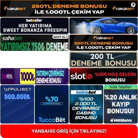
×
YANBAHIS GİRİŞ İÇİN TIKLAYINIZ!