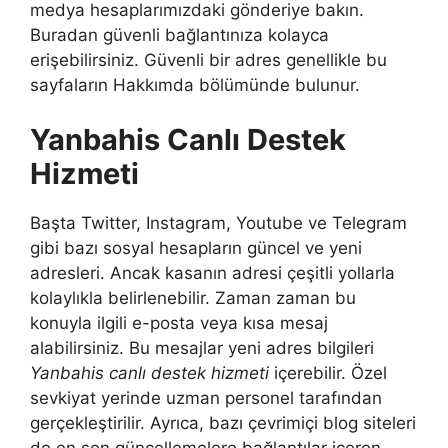
medya hesaplarımızdaki gönderiye bakın.
Buradan güvenli bağlantınıza kolayca
erişebilirsiniz. Güvenli bir adres genellikle bu
sayfaların Hakkımda bölümünde bulunur.
Yanbahis Canlı Destek
Hizmeti
Başta Twitter, Instagram, Youtube ve Telegram
gibi bazı sosyal hesapların güncel ve yeni
adresleri. Ancak kasanın adresi çeşitli yollarla
kolaylıkla belirlenebilir. Zaman zaman bu
konuyla ilgili e-posta veya kısa mesaj
alabilirsiniz. Bu mesajlar yeni adres bilgileri
Yanbahis canlı destek hizmeti
içerebilir. Özel
sevkiyat yerinde uzman personel tarafından
gerçekleştirilir. Ayrıca, bazı çevrimiçi blog siteleri