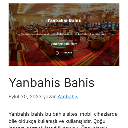
Yanbahis Bahis
Eylül 30, 2023
yazar
Yanbahis
Yanbahis bahis bu bahis sitesi mobil cihazlarda
bile oldukça kullanışlı ve kullanışlıdır. Çoğu