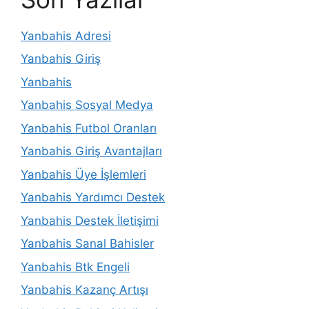
Yanbahis Adresi
Yanbahis Giriş
Yanbahis
Yanbahis Sosyal Medya
Yanbahis Futbol Oranları
Yanbahis Giriş Avantajları
Yanbahis Üye İşlemleri
Yanbahis Yardımcı Destek
Yanbahis Destek İletişimi
Yanbahis Sanal Bahisler
Yanbahis Btk Engeli
Yanbahis Kazanç Artışı