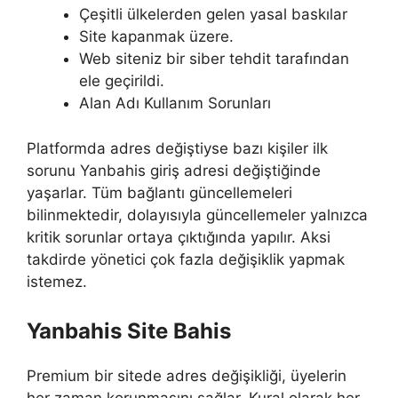
Çeşitli ülkelerden gelen yasal baskılar
Site kapanmak üzere.
Web siteniz bir siber tehdit tarafından
ele geçirildi.
Alan Adı Kullanım Sorunları
Platformda adres değiştiyse bazı kişiler ilk
sorunu Yanbahis giriş adresi değiştiğinde
yaşarlar. Tüm bağlantı güncellemeleri
bilinmektedir, dolayısıyla güncellemeler yalnızca
kritik sorunlar ortaya çıktığında yapılır. Aksi
takdirde yönetici çok fazla değişiklik yapmak
istemez.
Yanbahis Site Bahis
Premium bir sitede adres değişikliği, üyelerin