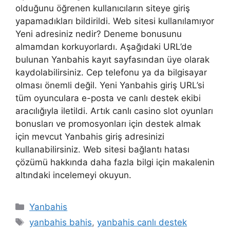
olduğunu öğrenen kullanıcıların siteye giriş
yapamadıkları bildirildi. Web sitesi kullanılamıyor
Yeni adresiniz nedir? Deneme bonusunu
almamdan korkuyorlardı. Aşağıdaki URL’de
bulunan Yanbahis kayıt sayfasından üye olarak
kaydolabilirsiniz. Cep telefonu ya da bilgisayar
olması önemli değil. Yeni Yanbahis giriş URL’si
tüm oyunculara e-posta ve canlı destek ekibi
aracılığıyla iletildi. Artık canlı casino slot oyunları
bonusları ve promosyonları için destek almak
için mevcut Yanbahis giriş adresinizi
kullanabilirsiniz. Web sitesi bağlantı hatası
çözümü hakkında daha fazla bilgi için makalenin
altındaki incelemeyi okuyun.
Kategoriler
Yanbahis
Etiketler
yanbahis bahis
,
yanbahis canlı destek