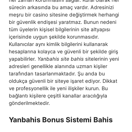
her zaman korunmasını sağlar. Kural olarak her
sürecin arkasında bu amaç vardır. Adresinizi
meşru bir casino sitesine değiştirmek herhangi
bir güvenlik endişesi yaratmaz. Bunun nedeni
tüm üyelerin kişisel bilgilerinin site altyapısı
içerisinde uygun şekilde korunmasıdır.
Kullanıcılar aynı kimlik bilgilerini kullanarak
hesaplarına kolayca ve güvenli bir şekilde giriş
yapabilirler.
Yanbahis site bahis
sitelerinin yeni
adresleri genellikle alanında uzman kişiler
tarafından tasarlanmaktadır. Şu anda bu
oldukça güvenli bir siteye işaret ediyor. Dikkat
ve profesyonellik ile yeni ilişkiler kurun. Bu
bağlantı kişilere çeşitli kanallar aracılığıyla
gönderilmektedir.
Yanbahis Bonus Sistemi Bahis