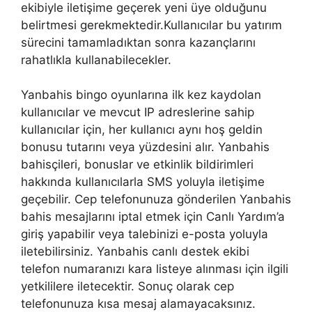
ekibiyle iletişime geçerek yeni üye olduğunu
belirtmesi gerekmektedir.Kullanıcılar bu yatırım
sürecini tamamladıktan sonra kazançlarını
rahatlıkla kullanabilecekler.
Yanbahis bingo oyunlarına ilk kez kaydolan
kullanıcılar ve mevcut IP adreslerine sahip
kullanıcılar için, her kullanıcı aynı hoş geldin
bonusu tutarını veya yüzdesini alır. Yanbahis
bahisçileri, bonuslar ve etkinlik bildirimleri
hakkında kullanıcılarla SMS yoluyla iletişime
geçebilir. Cep telefonunuza gönderilen Yanbahis
bahis mesajlarını iptal etmek için Canlı Yardım’a
giriş yapabilir veya talebinizi e-posta yoluyla
iletebilirsiniz. Yanbahis canlı destek ekibi
telefon numaranızı kara listeye alınması için ilgili
yetkililere iletecektir. Sonuç olarak cep
telefonunuza kısa mesaj alamayacaksınız.