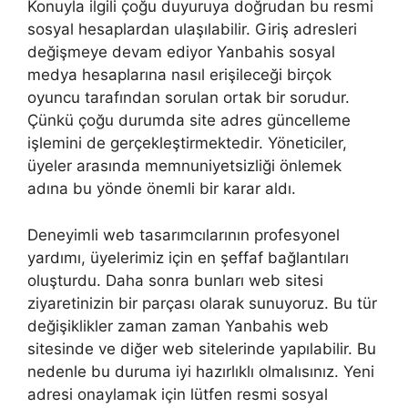
Konuyla ilgili çoğu duyuruya doğrudan bu resmi
sosyal hesaplardan ulaşılabilir. Giriş adresleri
değişmeye devam ediyor Yanbahis sosyal
medya hesaplarına nasıl erişileceği birçok
oyuncu tarafından sorulan ortak bir sorudur.
Çünkü çoğu durumda site adres güncelleme
işlemini de gerçekleştirmektedir. Yöneticiler,
üyeler arasında memnuniyetsizliği önlemek
adına bu yönde önemli bir karar aldı.
Deneyimli web tasarımcılarının profesyonel
yardımı, üyelerimiz için en şeffaf bağlantıları
oluşturdu. Daha sonra bunları web sitesi
ziyaretinizin bir parçası olarak sunuyoruz. Bu tür
değişiklikler zaman zaman Yanbahis web
sitesinde ve diğer web sitelerinde yapılabilir. Bu
nedenle bu duruma iyi hazırlıklı olmalısınız. Yeni
adresi onaylamak için lütfen resmi sosyal