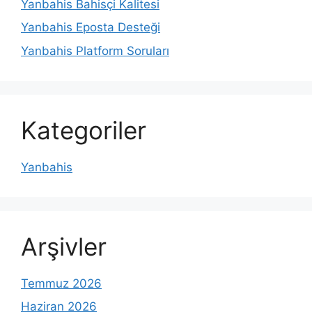
Yanbahis Bahisçi Kalitesi
Yanbahis Eposta Desteği
Yanbahis Platform Soruları
Kategoriler
Yanbahis
Arşivler
Temmuz 2026
Haziran 2026