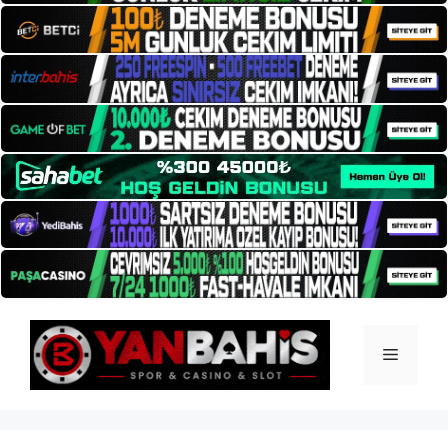
İçeriğe
atla
Menü