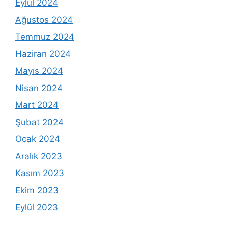
Eylül 2024
Ağustos 2024
Temmuz 2024
Haziran 2024
Mayıs 2024
Nisan 2024
Mart 2024
Şubat 2024
Ocak 2024
Aralık 2023
Kasım 2023
Ekim 2023
Eylül 2023