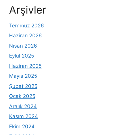
Arşivler
Temmuz 2026
Haziran 2026
Nisan 2026
Eylül 2025
Haziran 2025
Mayıs 2025
Şubat 2025
Ocak 2025
Aralık 2024
Kasım 2024
Ekim 2024