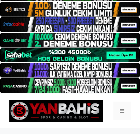
İçeriğe
atla
Menü