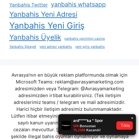
yanbahis whatsapp
Yanbahis Twitter
Yanbahis Yeni Adresi
Yanbahis Yeni Giriş
Yanbahis Üyelik
yanbahis çevrimiçi casino
Yanbahis Şikayet
yeni adresi yanbahis
yeni giris yanbahis
Avrasya'nın en büyük reklam platformunda olmak için
Microsoft Teams:
reklam@avrasyamarketing.com
adresimizden veya Telegram: @Avrasyamarketing
adresimizden irtibat kurabilirsiniz. (Tek iletişim
adreslerimiz teams / telegram ve mail adresimizdir.
Harici hiçbir iletişim adresimiz bulunmamaktadır.
Lütfen itibar etmeyiniz.) Türkiye yasalarına göre 7258
sayılı kanun uyarınca yasa dışı bahis oynamanın
cezaları mevcuttur. Şu an bulunduğunuz site hiç bir
şekilde illegal bahis oyunları oynatmıyor ve oynamaya