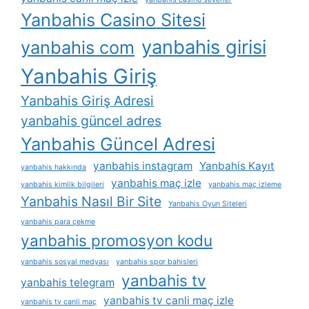
Yanbahis Casino Sitesi
yanbahis girisi
yanbahis com
Yanbahis Giriş
Yanbahis Giriş Adresi
yanbahis güncel adres
Yanbahis Güncel Adresi
yanbahis instagram
Yanbahis Kayıt
yanbahis hakkında
yanbahis maç izle
yanbahis kimlik bilgileri
yanbahis maç izleme
Yanbahis Nasıl Bir Site
Yanbahis Oyun Siteleri
yanbahis para çekme
yanbahis promosyon kodu
yanbahis sosyal medyası
yanbahis spor bahisleri
yanbahis tv
yanbahis telegram
yanbahis tv canli maç izle
yanbahis tv canli maç