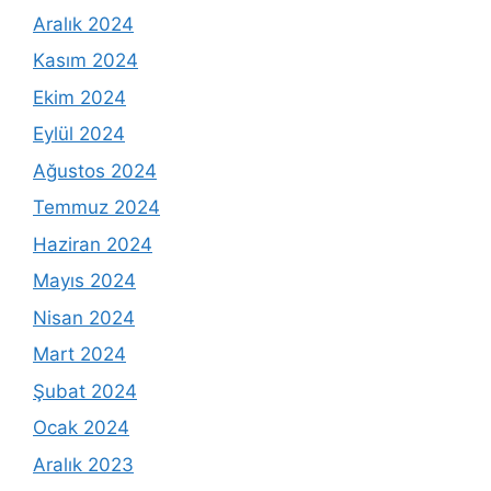
Aralık 2024
Kasım 2024
Ekim 2024
Eylül 2024
Ağustos 2024
Temmuz 2024
Haziran 2024
Mayıs 2024
Nisan 2024
Mart 2024
Şubat 2024
Ocak 2024
Aralık 2023