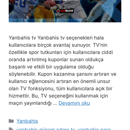
Yanbahis tv Yanbahis tv seçenekleri hala
kullanıcılara birçok avantaj sunuyor. TV’nin
özellikle spor tutkunları için kullanıcılara ciddi
oranda artırılmış kuponlar sunan oldukça
başarılı ve etkili bir uygulama olduğu
söylenebilir. Kupon kazanma şansını artıran ve
kullanıcı eğlencesini artıran en önemli unsur
olan TV fonksiyonu, tüm kullanıcılara açık bir
hizmettir. Bu, TV seçeneğini kullanmak için
maçın yayınlandığı …
Devamını oku
Kategoriler
Yanbahis
Etiketler
yanbahis güncel adres tv
,
yanbahis para