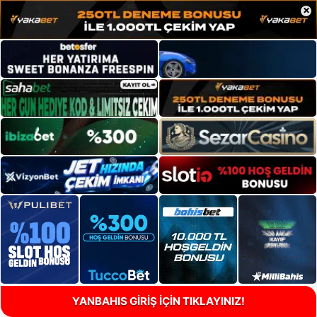
×
YANBAHIS GİRİŞ İÇİN TIKLAYINIZ!