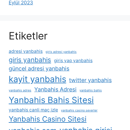
Eylül 2023
Etiketler
adresi yanbahis
giris adresi yanbahis
giris yanbahis
giris yap yanbahis
güncel adresi yanbahis
kayit yanbahis
twitter yanbahis
Yanbahis Adresi
yanbahis adres
yanbahis bahis
Yanbahis Bahis Sitesi
yanbahis canli maç izle
yanbahis casino severler
Yanbahis Casino Sitesi