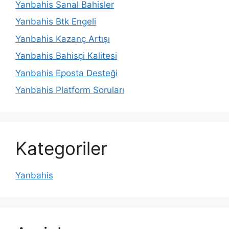
Yanbahis Sanal Bahisler
Yanbahis Btk Engeli
Yanbahis Kazanç Artışı
Yanbahis Bahisçi Kalitesi
Yanbahis Eposta Desteği
Yanbahis Platform Soruları
Kategoriler
Yanbahis