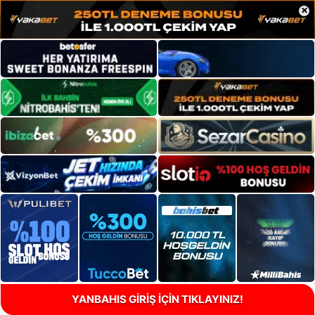
×
YANBAHIS GİRİŞ İÇİN TIKLAYINIZ!