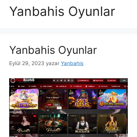
Yanbahis Oyunlar
Yanbahis Oyunlar
Eylül 29, 2023
yazar
Yanbahis