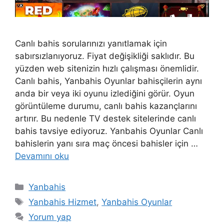
Canlı bahis sorularınızı yanıtlamak için
sabırsızlanıyoruz. Fiyat değişikliği saklıdır. Bu
yüzden web sitenizin hızlı çalışması önemlidir.
Canlı bahis, Yanbahis Oyunlar bahisçilerin aynı
anda bir veya iki oyunu izlediğini görür. Oyun
görüntüleme durumu, canlı bahis kazançlarını
artırır. Bu nedenle TV destek sitelerinde canlı
bahis tavsiye ediyoruz. Yanbahis Oyunlar Canlı
bahislerin yanı sıra maç öncesi bahisler için …
Devamını oku
Kategoriler
Yanbahis
Etiketler
Yanbahis Hizmet
,
Yanbahis Oyunlar
Yorum yap