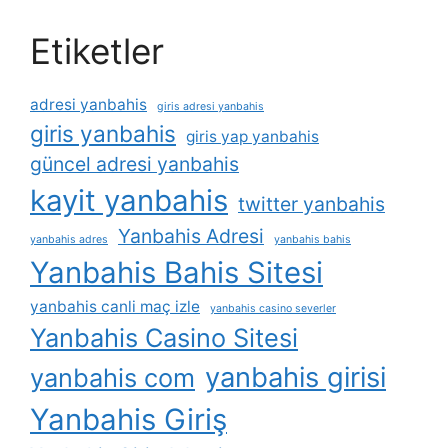
Etiketler
adresi yanbahis
giris adresi yanbahis
giris yanbahis
giris yap yanbahis
güncel adresi yanbahis
kayit yanbahis
twitter yanbahis
Yanbahis Adresi
yanbahis adres
yanbahis bahis
Yanbahis Bahis Sitesi
yanbahis canli maç izle
yanbahis casino severler
Yanbahis Casino Sitesi
yanbahis girisi
yanbahis com
Yanbahis Giriş