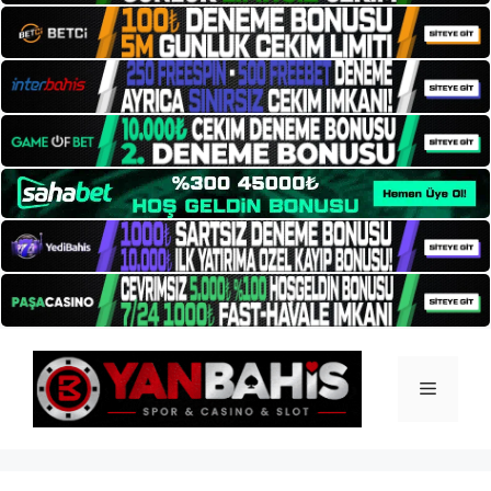
İçeriğe
atla
Menü