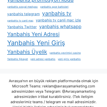
yanbahis sosyal medyası
yanbahis spor bahisleri
yanbahis tv
yanbahis telegram
yanbahis tv canli maç izle
yanbahis tv canli maç
yanbahis whatsapp
Yanbahis Twitter
Yanbahis Yeni Adresi
Yanbahis Yeni Giriş
Yanbahis Üyelik
yanbahis çevrimiçi casino
Yanbahis Şikayet
yeni adresi yanbahis
yeni giris yanbahis
Avrasya'nın en büyük reklam platformunda olmak için
Microsoft Teams:
reklam@avrasyamarketing.com
adresimizden veya Telegram: @Avrasyamarketing
adresimizden irtibat kurabilirsiniz. (Tek iletişim
adreslerimiz teams / telegram ve mail adresimizdir.