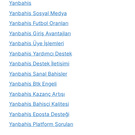
Yanbahis
Yanbahis Sosyal Medya
Yanbahis Futbol Oranları
Yanbahis Giriş Avantajları
Yanbahis Üye İşlemleri
Yanbahis Yardımcı Destek
Yanbahis Destek İletişimi
Yanbahis Sanal Bahisler
Yanbahis Btk Engeli
Yanbahis Kazanç Artışı
Yanbahis Bahisçi Kalitesi
Yanbahis Eposta Desteği
Yanbahis Platform Soruları