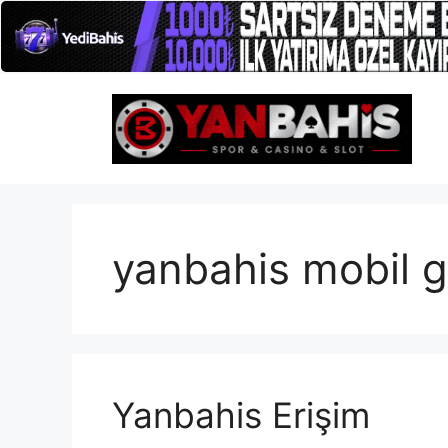
İçeriğe
atla
yanbahis mobil gi
Yanbahis Erişim