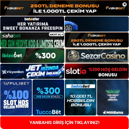
×
YANBAHIS GİRİŞ İÇİN TIKLAYINIZ!