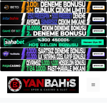
İçeriğe
atla
Menü