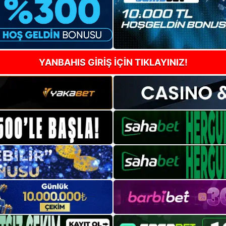
YANBAHIS GİRİŞ İÇİN TIKLAYINIZ!