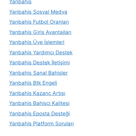
Yanbahis
Yanbahis Sosyal Medya
Yanbahis Futbol Oranları
Yanbahis Giriş Avantajları
Yanbahis Üye İşlemleri
Yanbahis Yardımcı Destek
Yanbahis Destek İletişimi
Yanbahis Sanal Bahisler
Yanbahis Btk Engeli
Yanbahis Kazanç Artışı
Yanbahis Bahisçi Kalitesi
Yanbahis Eposta Desteği
Yanbahis Platform Soruları