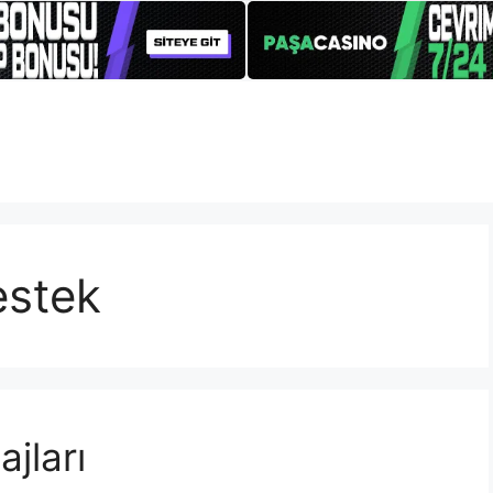
estek
jları