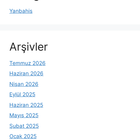
Yanbahis
Arşivler
Temmuz 2026
Haziran 2026
Nisan 2026
Eylül 2025
Haziran 2025
Mayıs 2025
Şubat 2025
Ocak 2025