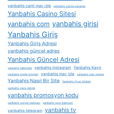
yanbahis canli maç izle
yanbahis casino severler
Yanbahis Casino Sitesi
yanbahis girisi
yanbahis com
Yanbahis Giriş
Yanbahis Giriş Adresi
yanbahis güncel adres
Yanbahis Güncel Adresi
yanbahis instagram
Yanbahis Kayıt
yanbahis hakkında
yanbahis maç izle
yanbahis kimlik bilgileri
yanbahis maç izleme
Yanbahis Nasıl Bir Site
Yanbahis Oyun Siteleri
yanbahis para çekme
yanbahis promosyon kodu
yanbahis sosyal medyası
yanbahis spor bahisleri
yanbahis tv
yanbahis telegram