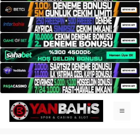
İçeriğe
atla
Menü