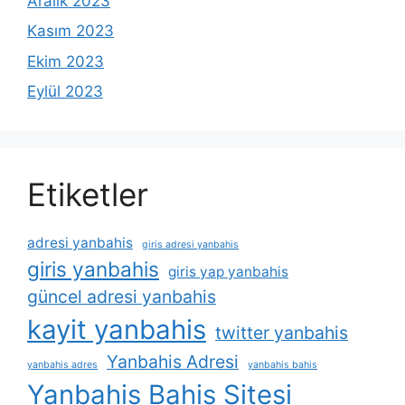
Aralık 2023
Kasım 2023
Ekim 2023
Eylül 2023
Etiketler
adresi yanbahis
giris adresi yanbahis
giris yanbahis
giris yap yanbahis
güncel adresi yanbahis
kayit yanbahis
twitter yanbahis
Yanbahis Adresi
yanbahis adres
yanbahis bahis
Yanbahis Bahis Sitesi