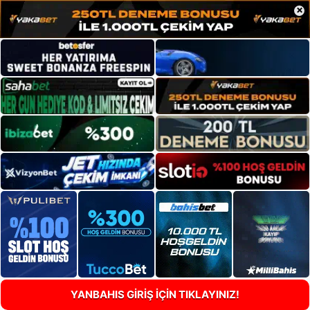
×
YANBAHIS GİRİŞ İÇİN TIKLAYINIZ!