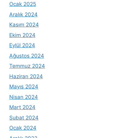
Ocak 2025
Aralık 2024
Kasım 2024
Ekim 2024
Eylül 2024
Ağustos 2024
Temmuz 2024
Haziran 2024
Mayıs 2024
Nisan 2024
Mart 2024
Şubat 2024
Ocak 2024