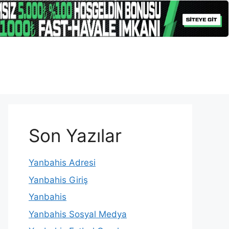
Son Yazılar
Yanbahis Adresi
Yanbahis Giriş
Yanbahis
Yanbahis Sosyal Medya