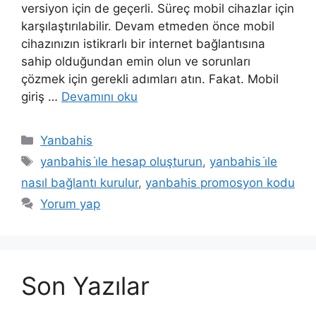
versiyon için de geçerli. Süreç mobil cihazlar için
karşılaştırılabilir. Devam etmeden önce mobil
cihazınızın istikrarlı bir internet bağlantısına
sahip olduğundan emin olun ve sorunları
çözmek için gerekli adımları atın. Fakat. Mobil
giriş …
Devamını oku
Kategoriler
Yanbahis
Etiketler
yanbahis i̇le hesap oluşturun
,
yanbahis i̇le
nasıl bağlantı kurulur
,
yanbahis promosyon kodu
Yorum yap
Son Yazılar