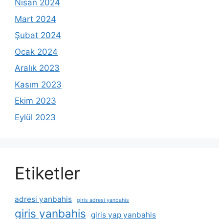
Nisan 2024
Mart 2024
Şubat 2024
Ocak 2024
Aralık 2023
Kasım 2023
Ekim 2023
Eylül 2023
Etiketler
adresi yanbahis
giris adresi yanbahis
giris yanbahis
giris yap yanbahis