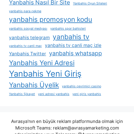
Yanbahis Nasıl Bir Site
Yanbahis Oyun Siteleri
yanbahis para çekme
yanbahis promosyon kodu
yanbahis sosyal medyası
yanbahis spor bahisleri
yanbahis tv
yanbahis telegram
yanbahis tv canli maç izle
yanbahis tv canli maç
yanbahis whatsapp
Yanbahis Twitter
Yanbahis Yeni Adresi
Yanbahis Yeni Giriş
Yanbahis Üyelik
yanbahis çevrimiçi casino
Yanbahis Şikayet
yeni adresi yanbahis
yeni giris yanbahis
Avrasya'nın en büyük reklam platformunda olmak için
Microsoft Teams:
reklam@avrasyamarketing.com