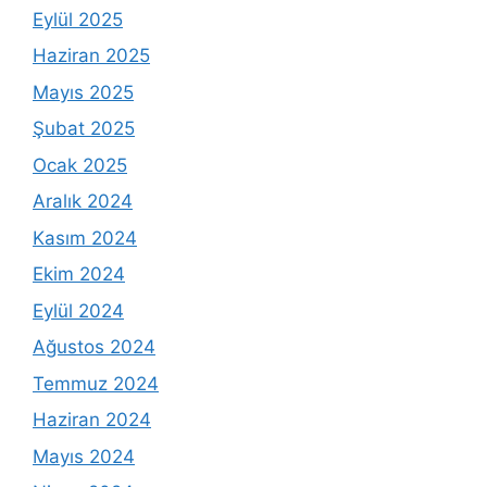
Eylül 2025
Haziran 2025
Mayıs 2025
Şubat 2025
Ocak 2025
Aralık 2024
Kasım 2024
Ekim 2024
Eylül 2024
Ağustos 2024
Temmuz 2024
Haziran 2024
Mayıs 2024