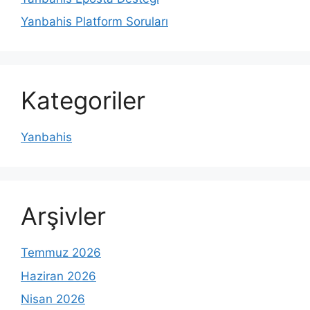
Yanbahis Platform Soruları
Kategoriler
Yanbahis
Arşivler
Temmuz 2026
Haziran 2026
Nisan 2026