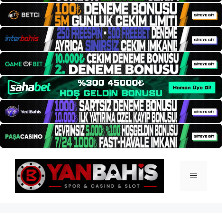
İçeriğe
atla
Menü